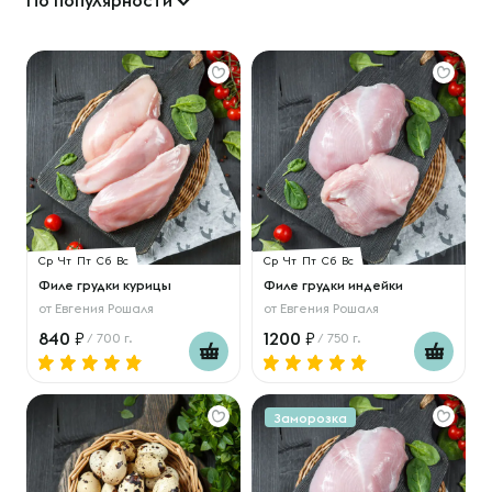
По популярности
Ср
Чт
Пт
Сб
Вс
Ср
Чт
Пт
Сб
Вс
Филе грудки курицы
Филе грудки индейки
от
Евгения Рошаля
от
Евгения Рошаля
840
1200
/ 700 г.
/ 750 г.
Заморозка