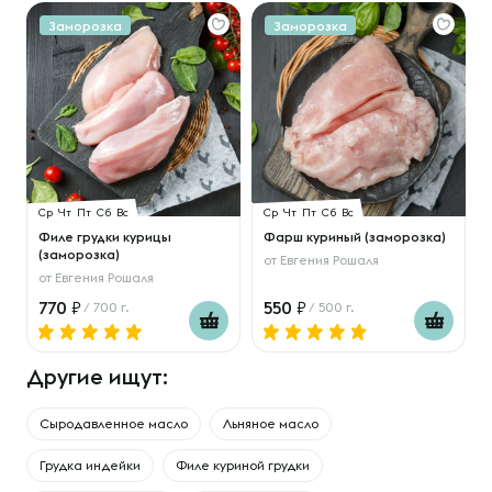
Заморозка
Заморозка
Ср
Чт
Пт
Сб
Вс
Ср
Чт
Пт
Сб
Вс
Филе грудки курицы
Фарш куриный (заморозка)
(заморозка)
от
Евгения Рошаля
от
Евгения Рошаля
770
550
/ 700 г.
/ 500 г.
Другие ищут:
Сыродавленное масло
Льняное масло
Грудка индейки
Филе куриной грудки