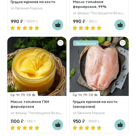
Грудка куриная на кости
Масло топлёное
фермерское, 99%
от
Евгения Рошаля
от
фермы "Гастродача Вселуг"
990
990
/ 1000 г.
/ 180 г.
Заморозка
Ср
Чт
Пт
Сб
Вс
Ср
Чт
Пт
Сб
Вс
Масло топлёное ГХИ
Грудка куриная на кости
фермерское
(заморозка)
от
фермы "Гастродача Вселуг"
от
Евгения Рошаля
1100
950
/ 160 г.
/ 1000 г.