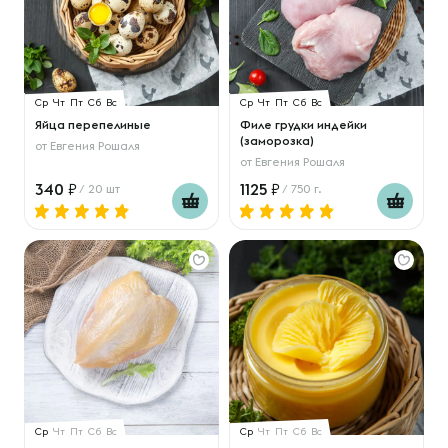
Ср
Чт
Пт
Сб
Вс
Ср
Чт
Пт
Сб
Вс
Яйца перепелиные
Филе грудки индейки
(заморозка)
от
Евгения Рошаля
от
Евгения Рошаля
340
1125
/ 20 шт
/ 750 г.
Ср
Чт
Пт
Сб
Вс
Ср
Чт
Пт
Сб
Вс