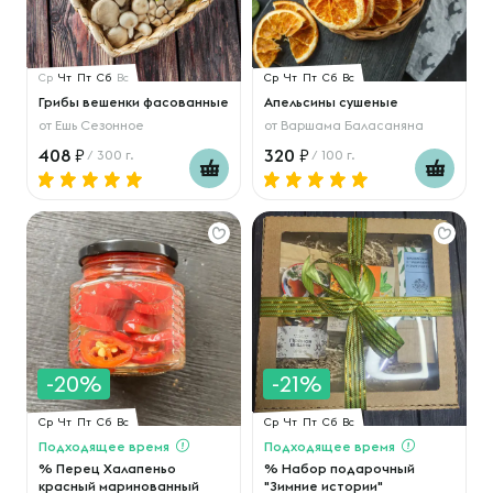
Ср
Чт
Пт
Сб
Вс
Ср
Чт
Пт
Сб
Вс
Грибы вешенки фасованные
Апельсины сушеные
от
Ешь Сезонное
от
Варшама Баласаняна
408
320
/ 300 г.
/ 100 г.
-20%
-21%
Ср
Чт
Пт
Сб
Вс
Ср
Чт
Пт
Сб
Вс
Подходящее время
Подходящее время
% Перец Халапеньо
% Набор подарочный
красный маринованный
"Зимние истории"