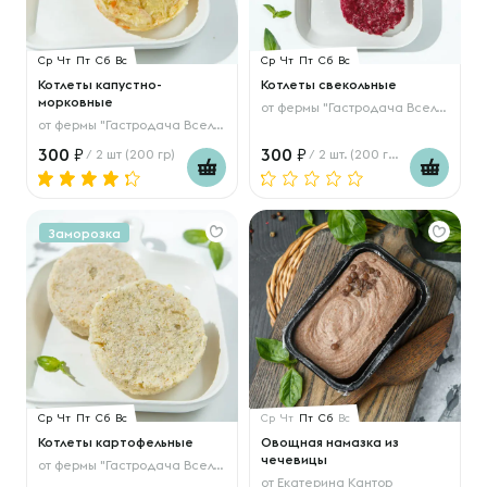
Ср
Чт
Пт
Сб
Вс
Ср
Чт
Пт
Сб
Вс
Котлеты капустно-
Котлеты свекольные
морковные
от
фермы "Гастродача Вселуг"
от
фермы "Гастродача Вселуг"
300
300
/ 2 шт (200 гр)
/ 2 шт. (200 гр.)
Заморозка
Ср
Чт
Пт
Сб
Вс
Ср
Чт
Пт
Сб
Вс
Котлеты картофельные
Овощная намазка из
чечевицы
от
фермы "Гастродача Вселуг"
от
Екатерина Кантор