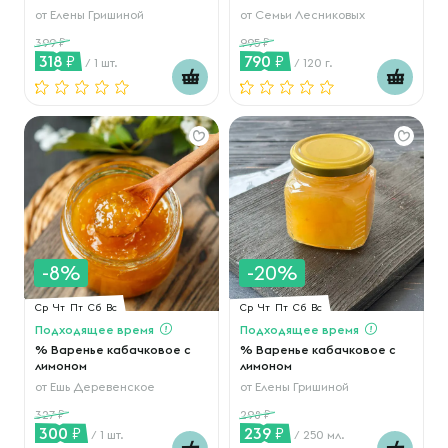
от
Елены Гришиной
от
Семьи Лесниковых
399
995
318
790
/ 1 шт.
/ 120 г.
-8%
-20%
Ср
Чт
Пт
Сб
Вс
Ср
Чт
Пт
Сб
Вс
Подходящее время
Подходящее время
% Варенье кабачковое с
% Варенье кабачковое с
лимоном
лимоном
от
Ешь Деревенское
от
Елены Гришиной
327
298
300
239
/ 1 шт.
/ 250 мл.