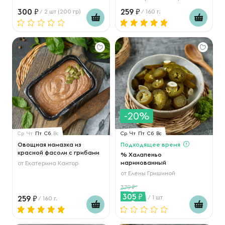
300
259
/ 2 шт (200 гр)
/ 160 г.
-20%
Ср
Чт
Пт
Сб
Вс
Ср
Чт
Пт
Сб
Вс
Овощная намазка из
Подходящее время
красной фасоли с грибами
% Халапеньо
маринованный
от
Екатерина Кантор
от
Елены Гришиной
379
305
259
/ 1 шт
/ 160 г.