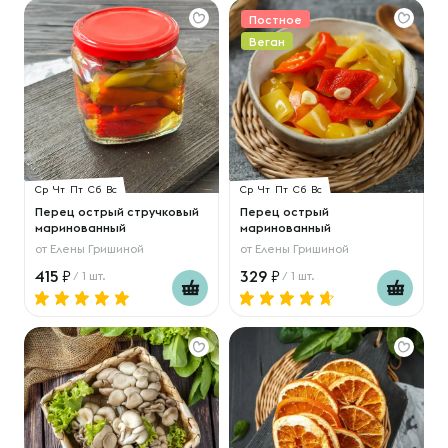
Постное
Веган
Ср
Чт
Пт
Сб
Вс
Ср
Чт
Пт
Сб
Вс
Перец острый стручковый
Перец острый
маринованный
маринованный
от
Елены Гришиной
от
Елены Гришиной
415
329
/ 1 шт.
/ 1 шт.