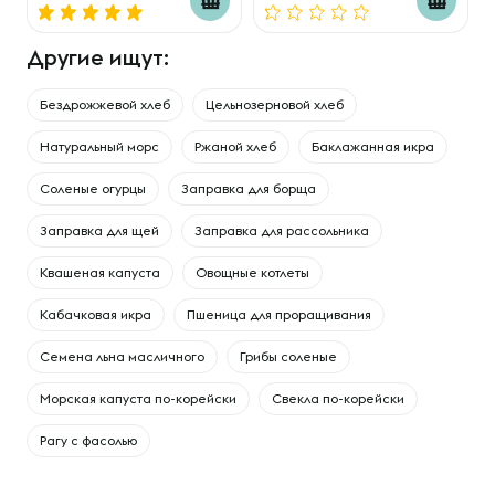
Другие ищут:
Бездрожжевой хлеб
Цельнозерновой хлеб
Натуральный морс
Ржаной хлеб
Баклажанная икра
Соленые огурцы
Заправка для борща
Заправка для щей
Заправка для рассольника
Квашеная капуста
Овощные котлеты
Кабачковая икра
Пшеница для проращивания
Семена льна масличного
Грибы соленые
Морская капуста по-корейски
Свекла по-корейски
Рагу с фасолью