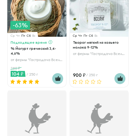
-63%
Ср
Чт
Пт
Сб
Вс
Ср
Чт
Пт
Сб
Вс
Подходящее время
Творог мягкий из козьего
молока 9-12%
% Йогурт греческий 3,4-
4,6%
от
фермы "Гастродача Вселуг"
от
фермы "Гастродача Вселуг"
280
104
/ 250 г
900
/ 250 г