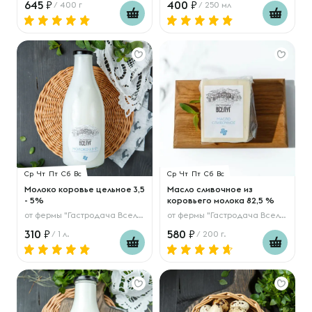
645
400
/ 400 г
/ 250 мл
Ср
Чт
Пт
Сб
Вс
Ср
Чт
Пт
Сб
Вс
Молоко коровье цельное 3,5
Масло сливочное из
- 5%
коровьего молока 82,5 %
от
фермы "Гастродача Вселуг"
от
фермы "Гастродача Вселуг"
310
580
/ 1 л.
/ 200 г.