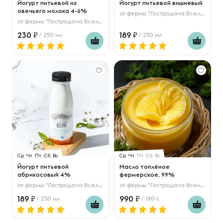
Йогурт питьевой из
Йогурт питьевой вишневый
овечьего молока 4-6%
от
фермы "Гастродача Вселуг"
от
фермы "Гастродача Вселуг"
230
189
/ 250 мл
/ 250 мл
Ср
Чт
Пт
Сб
Вс
Ср
Чт
Пт
Сб
Вс
Йогурт питьевой
Масло топлёное
абрикосовый 4%
фермерское, 99%
от
фермы "Гастродача Вселуг"
от
фермы "Гастродача Вселуг"
189
990
/ 250 мл
/ 180 г.