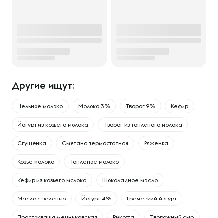
Другие ищут:
Цельное молоко
Молоко 3%
Творог 9%
Кефир
Йогурт из козьего молока
Творог из топленого молока
Сгущенка
Сметана термостатная
Ряженка
Козье молоко
Топленое молоко
Кефир из козьего молока
Шоколадное масло
Масло с зеленью
Йогурт 4%
Греческий йогурт
Простокваша мечниковская
Рикотта
Творожный сыр