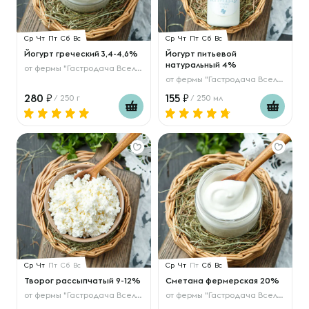
Ср
Чт
Пт
Сб
Вс
Ср
Чт
Пт
Сб
Вс
Йогурт греческий 3,4-4,6%
Йогурт питьевой
натуральный 4%
от
фермы "Гастродача Вселуг"
от
фермы "Гастродача Вселуг"
280
155
/ 250 г
/ 250 мл
Ср
Чт
Пт
Сб
Вс
Ср
Чт
Пт
Сб
Вс
Творог рассыпчатый 9-12%
Сметана фермерская 20%
от
фермы "Гастродача Вселуг"
от
фермы "Гастродача Вселуг"