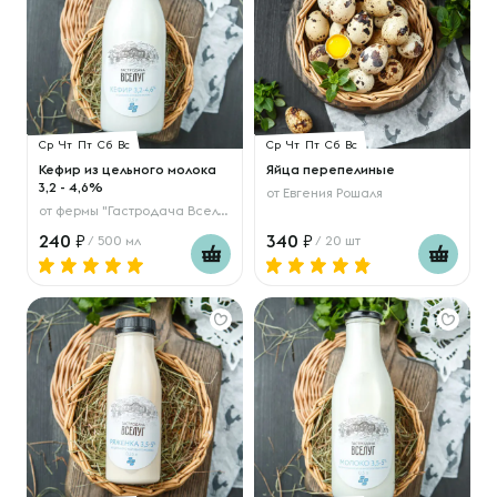
Ср
Чт
Пт
Сб
Вс
Ср
Чт
Пт
Сб
Вс
Кефир из цельного молока
Яйца перепелиные
3,2 - 4,6%
от
Евгения Рошаля
от
фермы "Гастродача Вселуг"
240
340
/ 500 мл
/ 20 шт