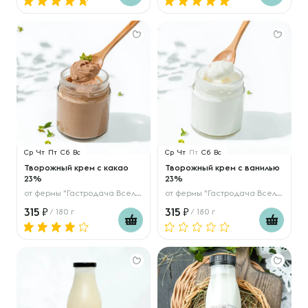
Ср
Чт
Пт
Сб
Вс
Ср
Чт
Пт
Сб
Вс
Творожный крем с какао
Творожный крем с ванилью
23%
23%
от
фермы "Гастродача Вселуг"
от
фермы "Гастродача Вселуг"
315
315
/ 180 г
/ 180 г