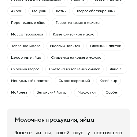
Айран
Мацони
Катык
Творог обезжиренный
Перепелиные яйца
Творог из козьего молока
Масса творожная
Козье сливочное масло
Топленое масло
Рисовый напиток
Овсяный напиток
Цесариные яйца
Сгущенка из козьего молока
Слоеный творог
Сметана из топленых сливок
Яйца С1
Миндальный напиток
Сырок творожный
Козий сыр
Майонез
Веганский йогурт
Масло гхи
Сорбет
Молочная продукция, яйца
Знаете ли вы, какой вкус у настоящего