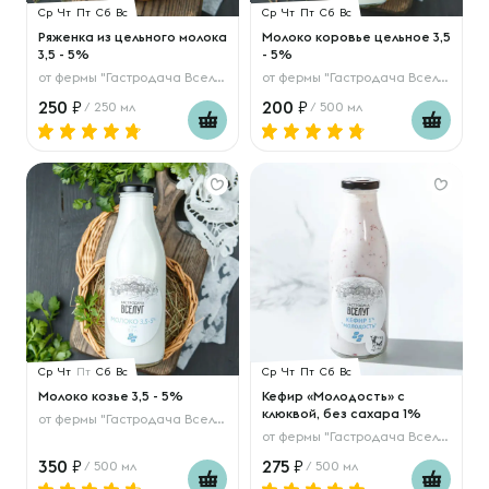
Ср
Чт
Пт
Сб
Вс
Ср
Чт
Пт
Сб
Вс
Ряженка из цельного молока
Молоко коровье цельное 3,5
3,5 - 5%
- 5%
от
фермы "Гастродача Вселуг"
от
фермы "Гастродача Вселуг"
250
200
/ 250 мл
/ 500 мл
Ср
Чт
Пт
Сб
Вс
Ср
Чт
Пт
Сб
Вс
Молоко козье 3,5 - 5%
Кефир «Молодость» с
клюквой, без сахара 1%
от
фермы "Гастродача Вселуг"
от
фермы "Гастродача Вселуг"
350
275
/ 500 мл
/ 500 мл