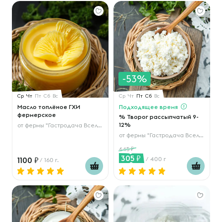
-53%
Ср
Чт
Пт
Сб
Вс
Ср
Чт
Пт
Сб
Вс
Масло топлёное ГХИ
Подходящее время
фермерское
% Творог рассыпчатый 9-
12%
от
фермы "Гастродача Вселуг"
от
фермы "Гастродача Вселуг"
645
305
1100
/ 400 г
/ 160 г.