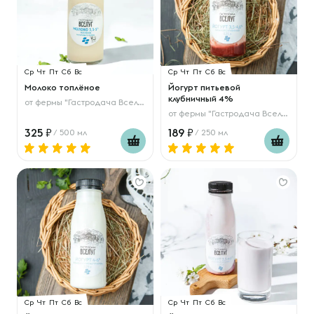
Ср
Чт
Пт
Сб
Вс
Ср
Чт
Пт
Сб
Вс
Молоко топлёное
Йогурт питьевой
клубничный 4%
от
фермы "Гастродача Вселуг"
от
фермы "Гастродача Вселуг"
325
189
/ 500 мл
/ 250 мл
Ср
Чт
Пт
Сб
Вс
Ср
Чт
Пт
Сб
Вс