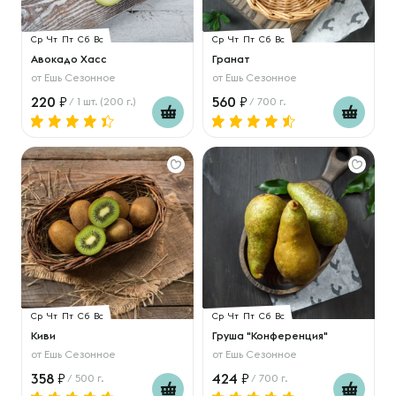
Ср
Чт
Пт
Сб
Вс
Ср
Чт
Пт
Сб
Вс
Авокадо Хасс
Гранат
от
Ешь Сезонное
от
Ешь Сезонное
220
560
/ 1 шт. (200 г.)
/ 700 г.
Ср
Чт
Пт
Сб
Вс
Ср
Чт
Пт
Сб
Вс
Киви
Груша "Конференция"
от
Ешь Сезонное
от
Ешь Сезонное
358
424
/ 500 г.
/ 700 г.