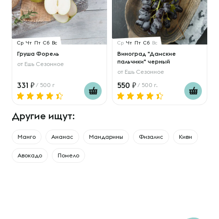
Ср
Чт
Пт
Сб
Вс
Ср
Чт
Пт
Сб
Вс
Груша Форель
Виноград "Дамские
пальчики" черный
от
Ешь Сезонное
от
Ешь Сезонное
331
550
/ 500 г
/ 500 г.
Другие ищут:
Манго
Ананас
Мандарины
Физалис
Киви
Авокадо
Помело