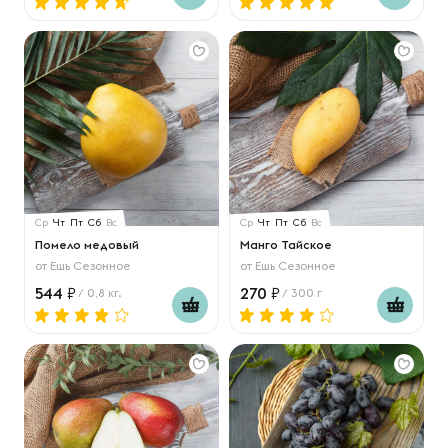
Ср
Чт
Пт
Сб
Вс
Ср
Чт
Пт
Сб
Вс
Помело медовый
Манго Тайское
от
Ешь Сезонное
от
Ешь Сезонное
544
270
/ 0,8 кг.
/ 300 г