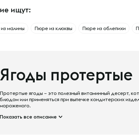
ие ищут:
из малины
Пюре из клюквы
Пюре из облепихи
П
Ягоды протертые
Протертые ягоды – это полезный витаминный десерт, ко
блюдом или применяться при выпечке кондитерских издел
мороженого.
Показать все описание