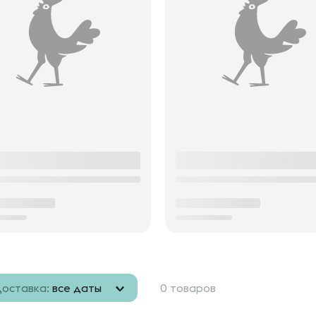
оставка:
все даты
0 товаров