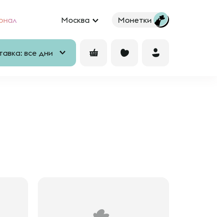
рнал
Москва
Монетки
авка: все дни