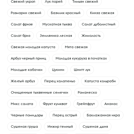
Свежий укроп
Лук порей
Тимьян свежий
Розмарин свежий
Базилик красный
Кинза свежая
Салат фризе
Мускатная тыква
Салат дуболистный
Салат бриз
Земляника лесная
Жимолость
Свежая молодая капуста
Мята свежая
Арбуз черный принц
Молодая кукуруза в початках
Молодые кабачки
Цукини
Шнитт лук
Желтый арбуз
Перец халапеньо
Капуста кольраби
Очищенные тыквенные семечки
Романеско
Микс салата
Фрукт кумкват
Грейпфрут
Ананас
Черные помидоры
Перец острый
Баклажанная икра
Сушеная груша
Инжир темный
Сушеная дыня