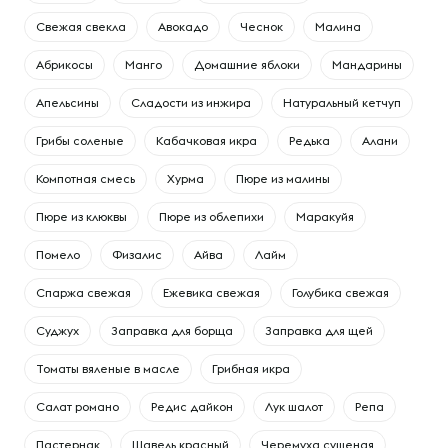
Свежая свекла
Авокадо
Чеснок
Малина
Абрикосы
Манго
Домашние яблоки
Мандарины
Апельсины
Сладости из инжира
Натуральный кетчуп
Грибы соленые
Кабачковая икра
Редька
Алани
Компотная смесь
Хурма
Пюре из малины
Пюре из клюквы
Пюре из облепихи
Маракуйя
Помело
Физалис
Айва
Лайм
Спаржа свежая
Ежевика свежая
Голубика свежая
Суджух
Заправка для борща
Заправка для щей
Томаты вяленые в масле
Грибная икра
Салат романо
Редис дайкон
Лук шалот
Репа
Пастернак
Щавель красный
Черемуха сушеная