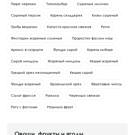
Пюре черники
Топинамбур
Сушеные лисички
Сушеный персик
Корень сельдерея
Кизил сушеный
Грибы вешенки
Капуста красная свежая
Репа
Фисташки жареные соленые
Проростки фасоли маш
Арахис в скорлупе
Фундук сырой
Корень имбиря
Сырой миндаль
Жареный миндаль
Кешью жареный
Грецкий орех неочищенный
Кешью сырой
Фундук жареный
Бразильский орех
Фруктовые чипсы
Салат фриссе
Руккола
Черемша свежая
Рагу с фасолью
Мушмула фрукт
Овощи, фрукты и ягоды