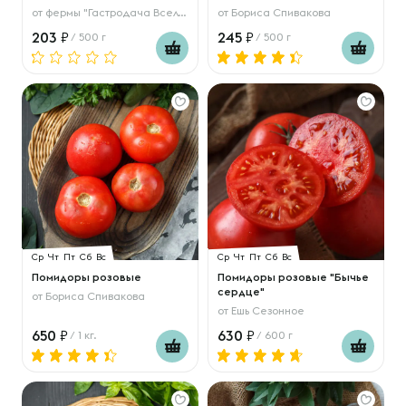
от
фермы "Гастродача Вселуг"
от
Бориса Спивакова
203
245
/ 500 г
/ 500 г
Ср
Чт
Пт
Сб
Вс
Ср
Чт
Пт
Сб
Вс
Помидоры розовые
Помидоры розовые "Бычье
сердце"
от
Бориса Спивакова
от
Ешь Сезонное
650
630
/ 1 кг.
/ 600 г