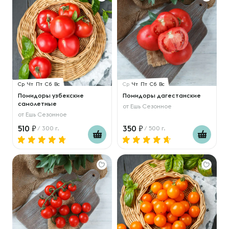
Ср
Чт
Пт
Сб
Вс
Ср
Чт
Пт
Сб
Вс
Помидоры узбекские
Помидоры дагестанские
самолетные
от
Ешь Сезонное
от
Ешь Сезонное
510
350
/ 300 г.
/ 500 г.