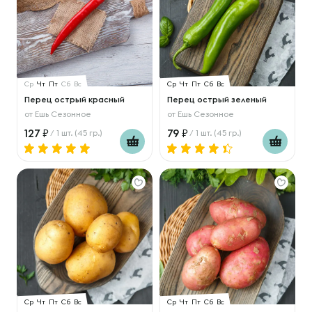
Ср
Чт
Пт
Сб
Вс
Ср
Чт
Пт
Сб
Вс
Перец острый красный
Перец острый зеленый
от
Ешь Сезонное
от
Ешь Сезонное
127
79
/ 1 шт. (45 гр.)
/ 1 шт. (45 гр.)
Ср
Чт
Пт
Сб
Вс
Ср
Чт
Пт
Сб
Вс