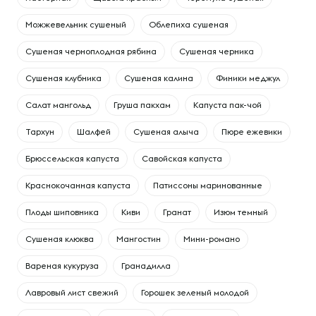
Можжевельник сушеный
Облепиха сушеная
Сушеная черноплодная рябина
Сушеная черника
Сушеная клубника
Сушеная калина
Финики меджул
Cалат мангольд
Груша пакхам
Капуста пак-чой
Тархун
Шалфей
Сушеная алыча
Пюре ежевики
Брюссельская капуста
Савойская капуста
Краснокочанная капуста
Патиссоны маринованные
Плоды шиповника
Киви
Гранат
Изюм темный
Сушеная клюква
Мангостин
Мини-романо
Вареная кукуруза
Гранадилла
Лавровый лист свежий
Горошек зеленый молодой