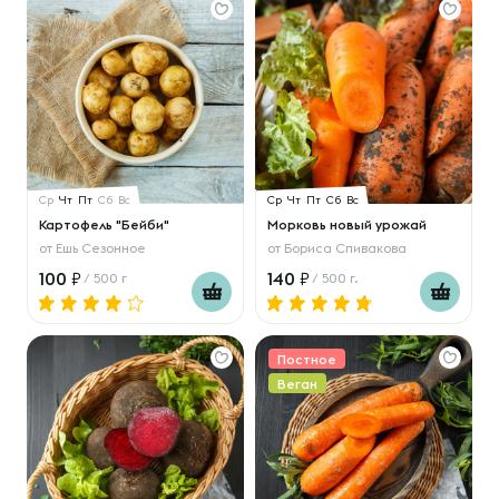
Ср
Чт
Пт
Сб
Вс
Ср
Чт
Пт
Сб
Вс
Картофель "Бейби"
Морковь новый урожай
от
Ешь Сезонное
от
Бориса Спивакова
100
140
/ 500 г
/ 500 г.
Постное
Веган