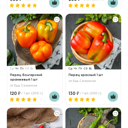
Ср
Чт
Пт
Сб
Вс
Ср
Чт
Пт
Сб
Вс
Перец болгарский
Перец красный 1 шт
оранжевый 1 шт
от
Ешь Сезонное
от
Ешь Сезонное
120
130
/ 1 шт. (200 г.)
/ 1 шт. (200 г.)