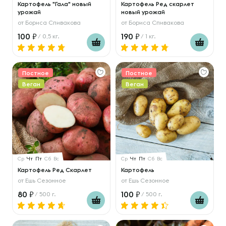
Картофель "Гала" новый
Картофель Ред скарлет
урожай
новый урожай
от
Бориса Спивакова
от
Бориса Спивакова
100
190
/ 0,5 кг.
/ 1 кг.
Постное
Постное
Веган
Веган
Ср
Чт
Пт
Сб
Вс
Ср
Чт
Пт
Сб
Вс
Картофель Ред Скарлет
Картофель
от
Ешь Сезонное
от
Ешь Сезонное
80
100
/ 500 г.
/ 500 г.