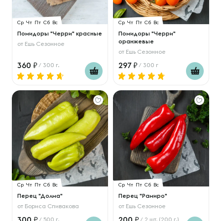
Ср
Чт
Пт
Сб
Вс
Ср
Чт
Пт
Сб
Вс
Помидоры "Черри" красные
Помидоры "Черри"
оранжевые
от
Ешь Сезонное
от
Ешь Сезонное
360
297
/ 300 г.
/ 300 г
Ср
Чт
Пт
Сб
Вс
Ср
Чт
Пт
Сб
Вс
Перец "Долма"
Перец "Рамиро"
от
Бориса Спивакова
от
Ешь Сезонное
300
200
/ 500 г.
/ 2 шт. (200 г.)