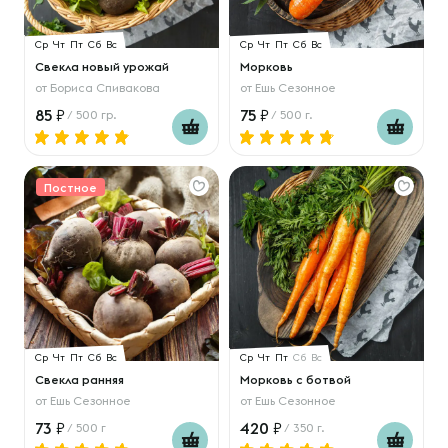
Ср
Чт
Пт
Сб
Вс
Ср
Чт
Пт
Сб
Вс
Свекла новый урожай
Морковь
от
Бориса Спивакова
от
Ешь Сезонное
85
75
/ 500 гр.
/ 500 г.
Постное
Ср
Чт
Пт
Сб
Вс
Ср
Чт
Пт
Сб
Вс
Свекла ранняя
Морковь с ботвой
от
Ешь Сезонное
от
Ешь Сезонное
73
420
/ 500 г
/ 350 г.