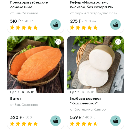
Помидоры узбекские
Кефир «Молодость» с
самолетные
клюквой, без сахара 1%
от
Ешь Сезонное
от
фермы "Гастродача Вселуг"
510
275
/ 300 г.
/ 500 мл
Ср
Чт
Пт
Сб
Вс
Ср
Чт
Пт
Сб
Вс
Батат
Колбаса вареная
"Классическая"
от
Ешь Сезонное
от
Екатерина Кантор
320
539
/ 500 г
/ 400 г.