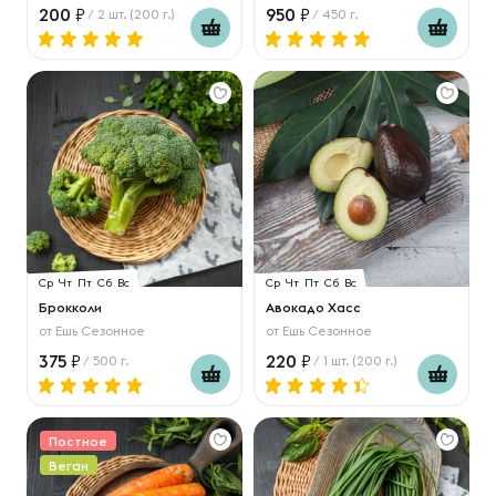
200
950
/ 2 шт. (200 г.)
/ 450 г.
Ср
Чт
Пт
Сб
Вс
Ср
Чт
Пт
Сб
Вс
Брокколи
Авокадо Хасс
от
Ешь Сезонное
от
Ешь Сезонное
375
220
/ 500 г.
/ 1 шт. (200 г.)
Постное
Веган