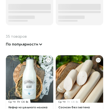
35 товаров
По популярности
Ср
Чт
Пт
Сб
Вс
Ср
Чт
Пт
Сб
Вс
Кефир из цельного молока
Сосиски без глютена