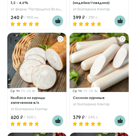
3,2 - 4,6%
(индейка/говядина)
от
фермы "Гастродача Вселуг"
от
Екатерина Кантор
240
399
/ 500 мл
/ 250 г.
Ср
Чт
Пт
Сб
Вс
Ср
Чт
Пт
Сб
Вс
Колбаса из курицы
Сосиски куриные
запеченная в/к
от
Екатерина Кантор
от
Екатерина Кантор
620
379
/ 300 г.
/ 240 г.