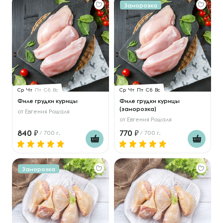
Заморозка
Ср
Чт
Пт
Сб
Вс
Ср
Чт
Пт
Сб
Вс
Филе грудки курицы
Филе грудки курицы
(заморозка)
от
Евгения Рошаля
от
Евгения Рошаля
840
770
/ 700 г.
/ 700 г.
Заморозка