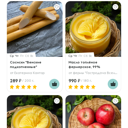
Ср
Чт
Пт
Сб
Вс
Ср
Чт
Пт
Сб
Вс
Сосиски "Венские
Масло топлёное
подкопченные"
фермерское, 99%
от
Екатерина Кантор
от
фермы "Гастродача Вселуг"
289
990
/ 200 г.
/ 180 г.