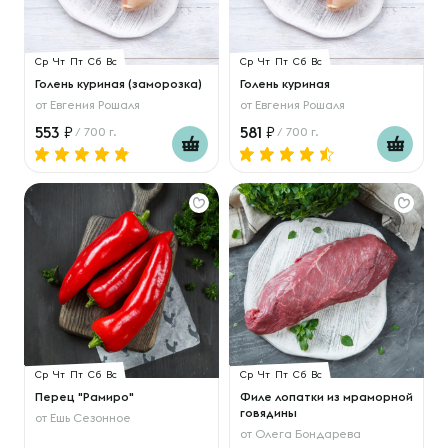
Ср
Чт
Пт
Сб
Вс
Ср
Чт
Пт
Сб
Вс
Голень куриная (заморозка)
Голень куриная
от
Евгения Рошаля
от
Евгения Рошаля
553
581
/ 700 г.
/ 700 г.
Ср
Чт
Пт
Сб
Вс
Ср
Чт
Пт
Сб
Вс
Перец "Рамиро"
Филе лопатки из мраморной
говядины
от
Ешь Сезонное
от
Олега Бондарева