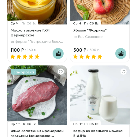
Ср
Чт
Пт
Сб
Вс
Ср
Чт
Пт
Сб
Вс
Масло топлёное ГХИ
Яблоки "Флорина"
фермерское
от
Ешь Сезонное
от
фермы "Гастродача Вселуг"
1100
300
/ 160 г.
/ 500 г.
Заморозка
Ср
Чт
Пт
Сб
Вс
Ср
Чт
Пт
Сб
Вс
Филе лопатки из мраморной
Кефир из овечьего молока
говядины (заморозка...
5-6,5%