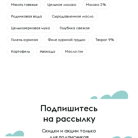
Мякоть говяжья
Цельное молоко
Молоко 3%
Родниковая вода
Сыродавленное масло
Цельнозерновая мука
Голубика свежая
Голень куриная
Филе куриной грудки
Творог 9%
Картофель
Авокадо
Масло гхи
Подпишитесь
на рассылку
Скидки и акции только
для подписчиков