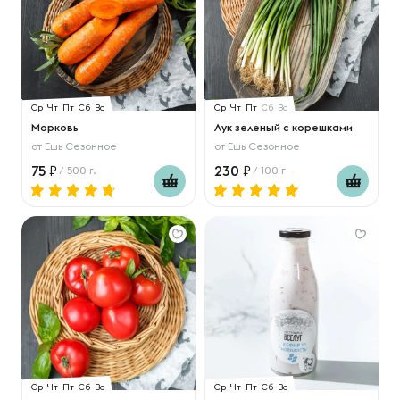
Ср
Чт
Пт
Сб
Вс
Ср
Чт
Пт
Сб
Вс
Морковь
Лук зеленый с корешками
от
Ешь Сезонное
от
Ешь Сезонное
75
230
/ 500 г.
/ 100 г
Ср
Чт
Пт
Сб
Вс
Ср
Чт
Пт
Сб
Вс