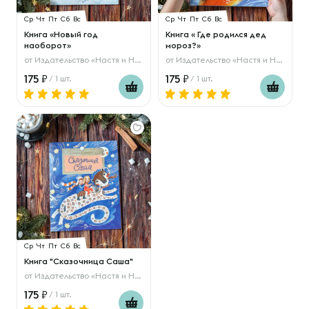
Ср
Чт
Пт
Сб
Вс
Ср
Чт
Пт
Сб
Вс
Книга «Новый год
Книга « Где родился дед
наоборот»
мороз?»
от
Издательство «Настя и Никита»
от
Издательство «Настя и Никита»
175
175
/ 1 шт.
/ 1 шт.
Ср
Чт
Пт
Сб
Вс
Книга "Сказочница Саша"
от
Издательство «Настя и Никита»
175
/ 1 шт.