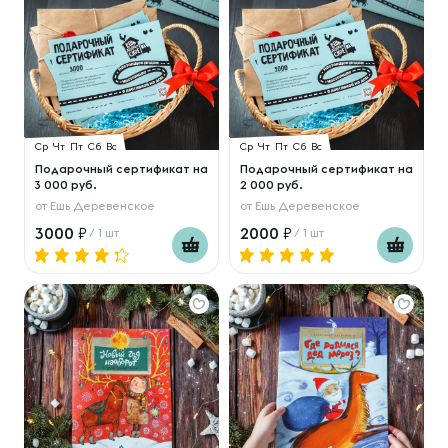
Ср
Чт
Пт
Сб
Вс
Ср
Чт
Пт
Сб
Вс
Подарочный сертификат на
Подарочный сертификат на
3 000 руб.
2 000 руб.
от
Ешь Деревенское
от
Ешь Деревенское
3000
2000
/ 1 шт
/ 1 шт