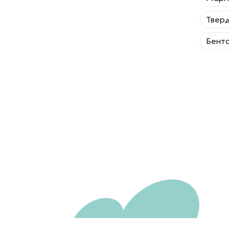
Тверд
Бенто