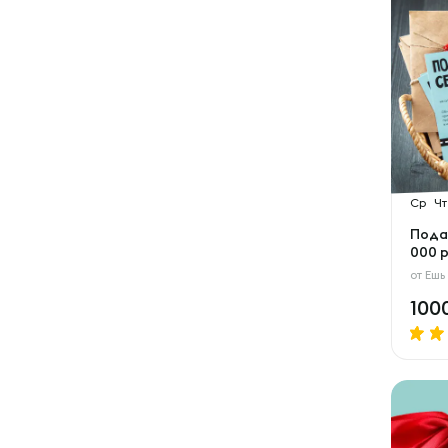
Ср
Чт
Пода
000 р
от
Ешь
100