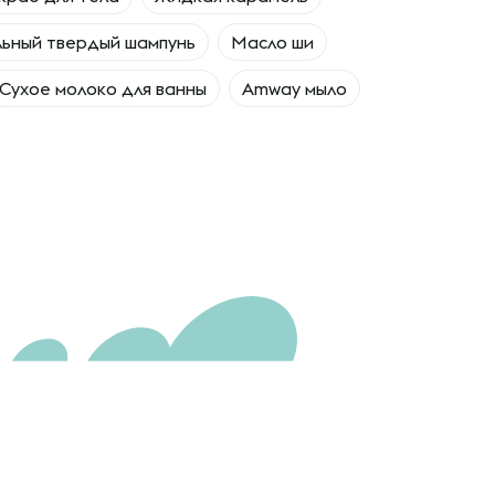
ьный твердый шампунь
Масло ши
Сухое молоко для ванны
Amway мыло