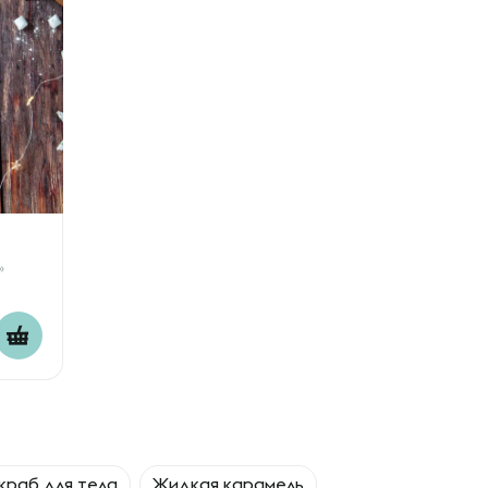
»
краб для тела
Жидкая карамель