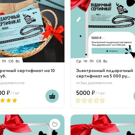
Пт
Сб
Вс
Ср
Чт
Пт
Сб
Вс
рочный сертификат на 10
Электронный подарочный
уб.
сертификат на 5 000 ру...
 Деревенское
от
Ешь Деревенское
00
5000
/ 1 шт
/ 1 шт