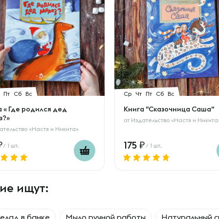
Пт
Сб
Вс
Ср
Чт
Пт
Сб
Вс
а « Где родился дед
Книга "Сказочница Саша"
з?»
от
Издательство «Настя и Никита
ательство «Настя и Никита»
175
/ 1 шт.
/ 1 шт.
ие ищут:
елад в банке
Мыло ручной работы
Натуральный с