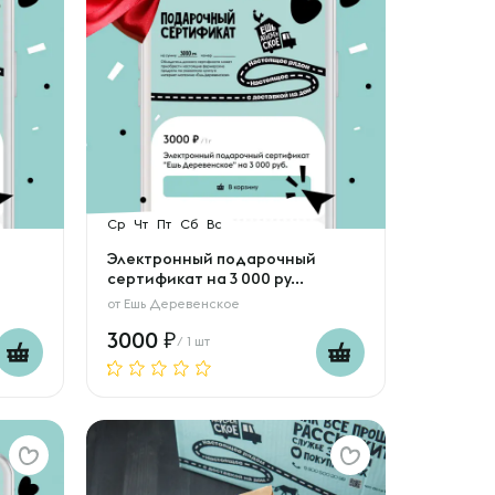
Ср
Чт
Пт
Сб
Вс
Электронный подарочный
сертификат на 3 000 ру...
от
Ешь Деревенское
3000
/ 1 шт