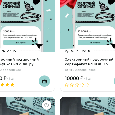
Пт
Сб
Вс
Ср
Чт
Пт
Сб
Вс
тронный подарочный
Электронный подарочный
фикат на 2 000 ру...
сертификат на 10 000 р...
 Деревенское
от
Ешь Деревенское
00
10000
/ 1 шт
/ 1 шт