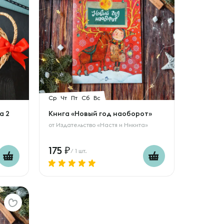
Ср
Чт
Пт
Сб
Вс
а 2
Книга «Новый год наоборот»
от
Издательство «Настя и Никита»
175
/ 1 шт.