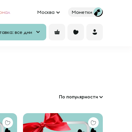
рнал
Москва
Монетки
авка: все дни
По популярности