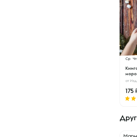
Ср
Чт
Книг
моро
от
Изд
175
Друг
Марм