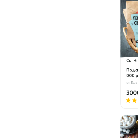
Ср
Чт
Пода
000 р
от
Ешь
30