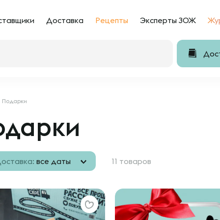
ставщики
Доставка
Рецепты
Эксперты ЗОЖ
Жу
Дост
Подарки
одарки
оставка:
все даты
11 товаров