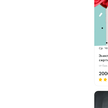
Ср
Чт
Элек
серти
от
Ешь
20