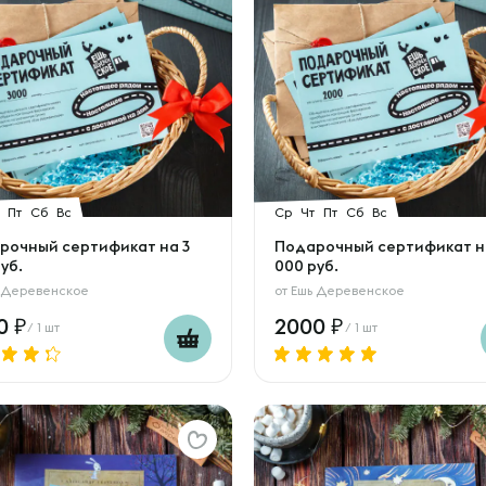
Пт
Сб
Вс
Ср
Чт
Пт
Сб
Вс
рочный сертификат на 3
Подарочный сертификат н
уб.
000 руб.
 Деревенское
от
Ешь Деревенское
00
2000
/ 1 шт
/ 1 шт