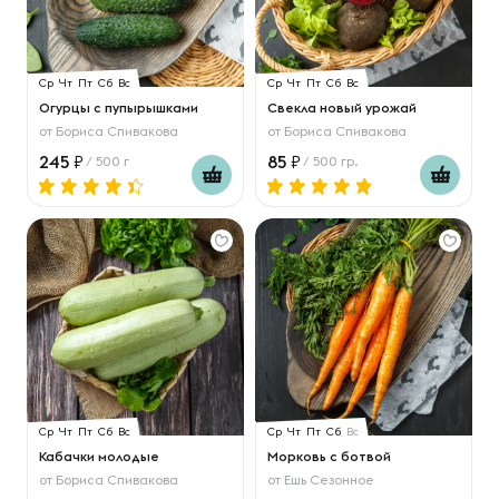
Ср
Чт
Пт
Сб
Вс
Ср
Чт
Пт
Сб
Вс
Огурцы с пупырышками
Свекла новый урожай
от
Бориса Спивакова
от
Бориса Спивакова
245
85
/ 500 г
/ 500 гр.
Ср
Чт
Пт
Сб
Вс
Ср
Чт
Пт
Сб
Вс
Кабачки молодые
Морковь с ботвой
от
Бориса Спивакова
от
Ешь Сезонное