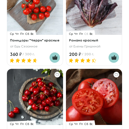
Ср
Чт
Пт
Сб
Вс
Ср
Чт
Пт
Сб
Вс
Помидоры "Черри" красные
Романо красный
от
Ешь Сезонное
от
Елены Гришиной
360
200
/ 300 г.
/ 200 г.
Ср
Чт
Пт
Сб
Вс
Ср
Чт
Пт
Сб
Вс