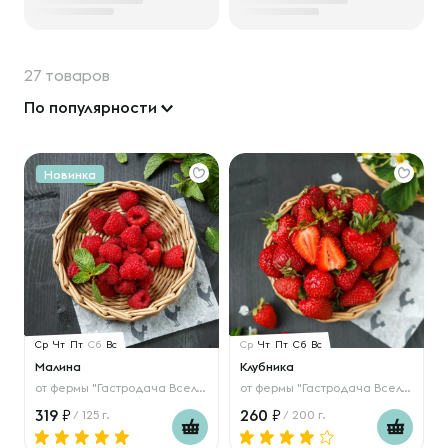
27 товаров
По популярности
Новинка
Ср
Чт
Пт
Сб
Вс
Ср
Чт
Пт
Сб
Вс
Малина
Клубника
от
фермы "Гастродача Вселуг"
от
фермы "Гастродача Вселуг"
319
260
/ 125 г.
/ 200 г.