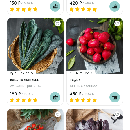
150
420
/ 500 г.
/ 350 г.
Ср
Чт
Пт
Сб
Вс
Ср
Чт
Пт
Сб
Вс
Кейл Тосканский
Редис
от
Елены Гришиной
от
Ешь Сезонное
180
450
/ 100 г.
/ 500 г.