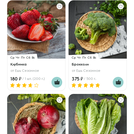
Ср
Чт
Пт
Сб
Вс
Ср
Чт
Пт
Сб
Вс
Клубника
Брокколи
от
Ешь Сезонное
от
Ешь Сезонное
180
375
/ 1 шт. (200 г.)
/ 500 г.