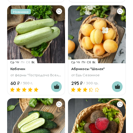
Новинка
Ср
Чт
Пт
Сб
Вс
Ср
Чт
Пт
Сб
Вс
Кабачки
Абрикосы "Шалах"
от
фермы "Гастродача Вселуг"
от
Ешь Сезонное
60
295
/ 500 г.
/ 300 гр.