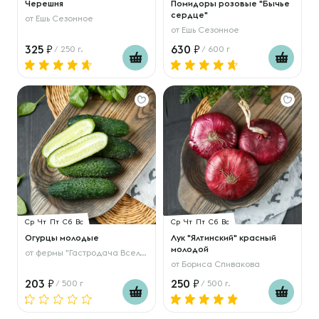
Черешня
Помидоры розовые "Бычье
сердце"
от
Ешь Сезонное
от
Ешь Сезонное
325
630
/ 250 г.
/ 600 г
Ср
Чт
Пт
Сб
Вс
Ср
Чт
Пт
Сб
Вс
Огурцы молодые
Лук "Ялтинский" красный
молодой
от
фермы "Гастродача Вселуг"
от
Бориса Спивакова
203
250
/ 500 г
/ 500 г.