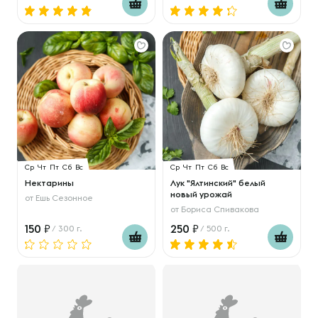
Ср
Чт
Пт
Сб
Вс
Ср
Чт
Пт
Сб
Вс
Нектарины
Лук "Ялтинский" белый
новый урожай
от
Ешь Сезонное
от
Бориса Спивакова
150
250
/ 300 г.
/ 500 г.