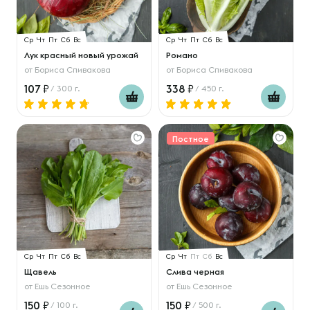
Ср
Чт
Пт
Сб
Вс
Ср
Чт
Пт
Сб
Вс
Лук красный новый урожай
Романо
от
Бориса Спивакова
от
Бориса Спивакова
107
338
/ 300 г.
/ 450 г.
Постное
Ср
Чт
Пт
Сб
Вс
Ср
Чт
Пт
Сб
Вс
Щавель
Слива черная
от
Ешь Сезонное
от
Ешь Сезонное
150
150
/ 100 г.
/ 500 г.