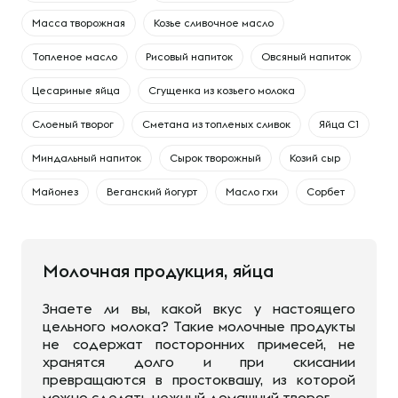
Масса творожная
Козье сливочное масло
Топленое масло
Рисовый напиток
Овсяный напиток
Цесариные яйца
Сгущенка из козьего молока
Слоеный творог
Сметана из топленых сливок
Яйца С1
Миндальный напиток
Сырок творожный
Козий сыр
Майонез
Веганский йогурт
Масло гхи
Сорбет
Молочная продукция, яйца
Знаете ли вы, какой вкус у настоящего
цельного молока? Такие молочные продукты
не содержат посторонних примесей, не
хранятся долго и при скисании
превращаются в простоквашу, из которой
можно сделать нежный домашний творог.