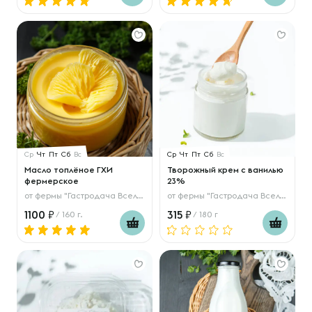
Ср
Чт
Пт
Сб
Вс
Ср
Чт
Пт
Сб
Вс
Масло топлёное ГХИ
Творожный крем с ванилью
фермерское
23%
от
фермы "Гастродача Вселуг"
от
фермы "Гастродача Вселуг"
1100
315
/ 160 г.
/ 180 г