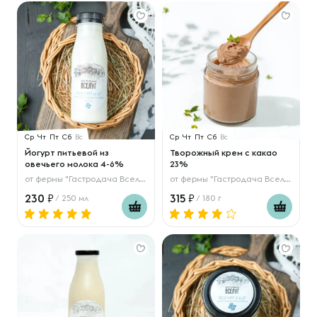
Ср
Чт
Пт
Сб
Вс
Ср
Чт
Пт
Сб
Вс
Йогурт питьевой из
Творожный крем с какао
овечьего молока 4-6%
23%
от
фермы "Гастродача Вселуг"
от
фермы "Гастродача Вселуг"
230
315
/ 250 мл
/ 180 г