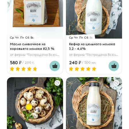
Ср
Чт
Пт
Сб
Вс
Ср
Чт
Пт
Сб
Вс
Масло сливочное из
Кефир из цельного молока
коровьего молока 82,5 %
3,2 - 4,6%
от
фермы "Гастродача Вселуг"
от
фермы "Гастродача Вселуг"
580
240
/ 200 г.
/ 500 мл