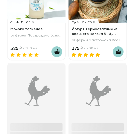
Ср
Чт
Пт
Сб
Вс
Ср
Чт
Пт
Сб
Вс
Молоко топлёное
Йогурт термостатный из
овечьего молока 5 - 6,...
от
фермы "Гастродача Вселуг"
от
фермы "Гастродача Вселуг"
325
375
/ 500 мл
/ 200 мл.