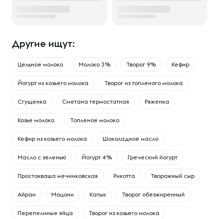
Другие ищут:
Цельное молоко
Молоко 3%
Творог 9%
Кефир
Йогурт из козьего молока
Творог из топленого молока
Сгущенка
Сметана термостатная
Ряженка
Козье молоко
Топленое молоко
Кефир из козьего молока
Шоколадное масло
Масло с зеленью
Йогурт 4%
Греческий йогурт
Простокваша мечниковская
Рикотта
Творожный сыр
Айран
Мацони
Катык
Творог обезжиренный
Перепелиные яйца
Творог из козьего молока