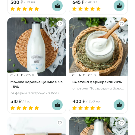
300
645
/ 10 шт
/ 400 г
Ср
Чт
Пт
Сб
Вс
Ср
Чт
Пт
Сб
Вс
Молоко коровье цельное 3,5
Сметана фермерская 20%
- 5%
от
фермы "Гастродача Вселуг"
от
фермы "Гастродача Вселуг"
310
400
/ 1 л.
/ 250 мл