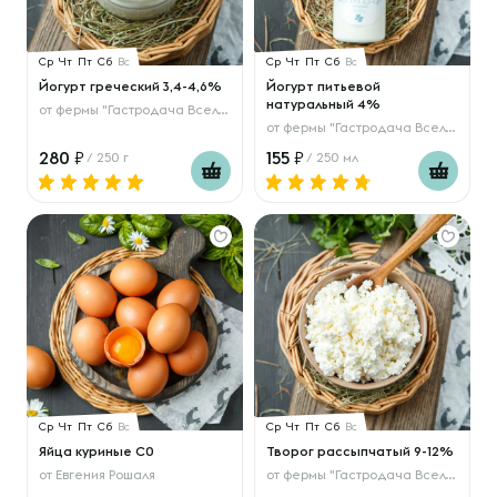
Ср
Чт
Пт
Сб
Вс
Ср
Чт
Пт
Сб
Вс
Йогурт греческий 3,4-4,6%
Йогурт питьевой
натуральный 4%
от
фермы "Гастродача Вселуг"
от
фермы "Гастродача Вселуг"
280
155
/ 250 г
/ 250 мл
Ср
Чт
Пт
Сб
Вс
Ср
Чт
Пт
Сб
Вс
Яйца куриные С0
Творог рассыпчатый 9-12%
от
Евгения Рошаля
от
фермы "Гастродача Вселуг"