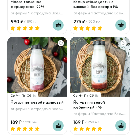
Масло топлёное
Кефир «Молодость» с
фермерское, 99%
клюквой, без сахара 1%
от
фермы "Гастродача Вселуг"
от
фермы "Гастродача Вселуг"
990
275
/ 180 г.
/ 500 мл
Ср
Чт
Пт
Сб
Вс
Ср
Чт
Пт
Сб
Вс
Йогурт питьевой малиновый
Йогурт питьевой
клубничный 4%
от
фермы "Гастродача Вселуг"
от
фермы "Гастродача Вселуг"
189
189
/ 250 мл
/ 250 мл