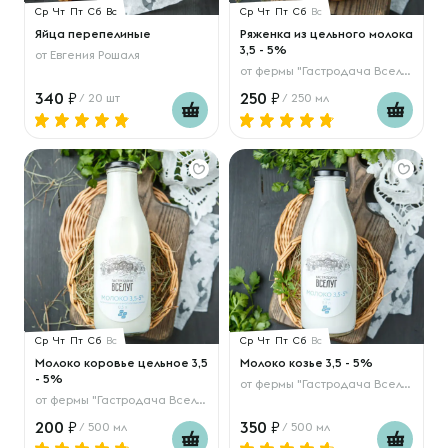
Ср
Чт
Пт
Сб
Вс
Ср
Чт
Пт
Сб
Вс
Яйца перепелиные
Ряженка из цельного молока
3,5 - 5%
от
Евгения Рошаля
от
фермы "Гастродача Вселуг"
340
250
/ 20 шт
/ 250 мл
Ср
Чт
Пт
Сб
Вс
Ср
Чт
Пт
Сб
Вс
Молоко коровье цельное 3,5
Молоко козье 3,5 - 5%
- 5%
от
фермы "Гастродача Вселуг"
от
фермы "Гастродача Вселуг"
200
350
/ 500 мл
/ 500 мл