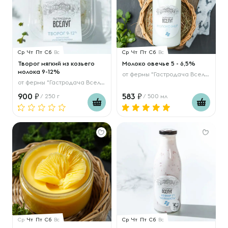
Ср
Чт
Пт
Сб
Вс
Ср
Чт
Пт
Сб
Вс
Творог мягкий из козьего
Молоко овечье 5 - 6,5%
молока 9-12%
от
фермы "Гастродача Вселуг"
от
фермы "Гастродача Вселуг"
900
583
/ 250 г
/ 500 мл
Ср
Чт
Пт
Сб
Вс
Ср
Чт
Пт
Сб
Вс