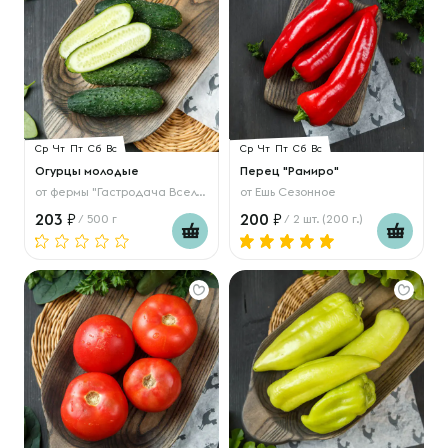
Ср
Чт
Пт
Сб
Вс
Ср
Чт
Пт
Сб
Вс
Огурцы молодые
Перец "Рамиро"
от
фермы "Гастродача Вселуг"
от
Ешь Сезонное
203
200
/ 500 г
/ 2 шт. (200 г.)