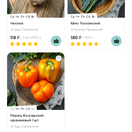
Ср
Чт
Пт
Сб
Вс
Ср
Чт
Пт
Сб
Вс
Чеснок
Кейл Тосканский
от
Ешь Сезонное
от
Елены Гришиной
118
180
/ 1 шт. (125 г.)
/ 100 г.
Ср
Чт
Пт
Сб
Вс
Перец болгарский
оранжевый 1 шт
от
Ешь Сезонное