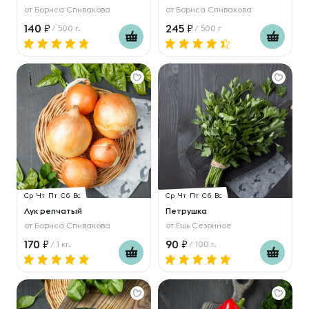
от
Бориса Спивакова
от
Бориса Спивакова
140
245
/ 500 г.
/ 500 г
Ср
Чт
Пт
Сб
Вс
Ср
Чт
Пт
Сб
Вс
Лук репчатый
Петрушка
от
Бориса Спивакова
от
Ешь Сезонное
170
90
/ 1 кг.
/ 100 г.