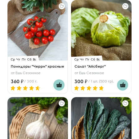
Ср
Чт
Пт
Сб
Вс
Ср
Чт
Пт
Сб
Вс
Помидоры "Черри" красные
Салат "Айсберг"
от
Ешь Сезонное
от
Ешь Сезонное
360
300
/ 300 г.
/ 1 шт. (500 гр).