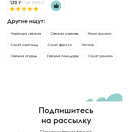
120
/ 1 шт. (200 г.)
Другие ищут:
Черемша свежая
Свежая морковь
Мини-романо
Cалат мангольд
Салат фриссе
Чеснок
Свежие огурцы
Свежие помидоры
Салат романо
Подпишитесь
на рассылку
Скидки и акции только