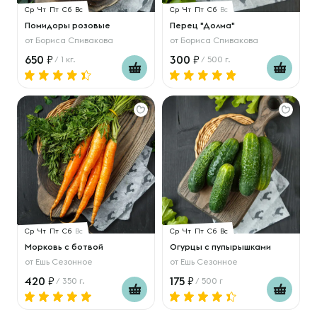
Ср
Чт
Пт
Сб
Вс
Ср
Чт
Пт
Сб
Вс
Помидоры розовые
Перец "Долма"
от
Бориса Спивакова
от
Бориса Спивакова
650
300
/ 1 кг.
/ 500 г.
Ср
Чт
Пт
Сб
Вс
Ср
Чт
Пт
Сб
Вс
Морковь с ботвой
Огурцы с пупырышками
от
Ешь Сезонное
от
Ешь Сезонное
420
175
/ 350 г.
/ 500 г