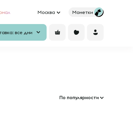
рнал
Москва
Монетки
авка: все дни
По популярности