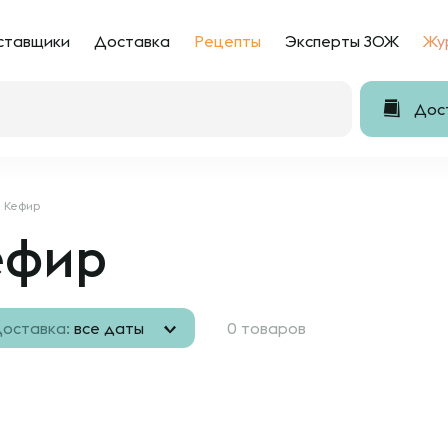
ставщики
Доставка
Рецепты
Эксперты ЗОЖ
Жу
Дост
Кефир
ефир
оставка:
все даты
0 товаров