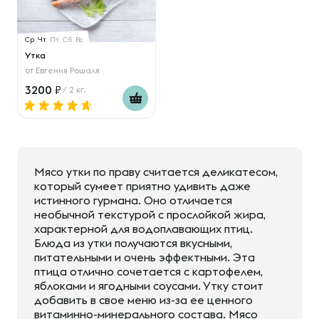
Ср
Чт
Пт
Сб
Вс
Утка
от
Евгения Рошаля
3200
/ 2 кг.
Мясо утки по праву считается деликатесом,
который сумеет приятно удивить даже
истинного гурмана. Оно отличается
необычной текстурой с прослойкой жира,
характерной для водоплавающих птиц.
Блюда из утки получаются вкусными,
питательными и очень эффектными. Эта
птица отлично сочетается с картофелем,
яблоками и ягодными соусами. Утку стоит
добавить в свое меню из-за ее ценного
витаминно-минерального состава. Мясо