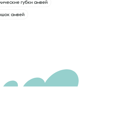
ические губки амвей
ошок амвей