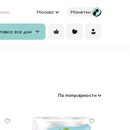
рнал
Москва
Монетки
авка: все дни
По популярности