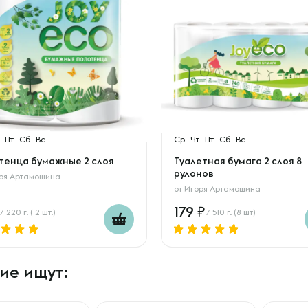
Пт
Сб
Вс
Ср
Чт
Пт
Сб
Вс
тенца бумажные 2 слоя
Туалетная бумага 2 слоя 8
рулонов
ря Артамошина
от
Игоря Артамошина
179
/ 220 г. ( 2 шт.)
/ 510 г. (8 шт)
ие ищут: