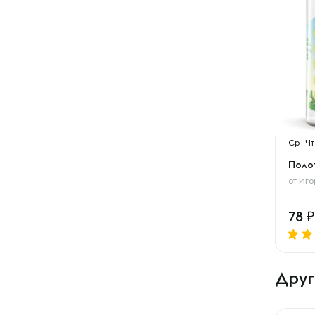
Ср
Чт
Поло
от
Иго
78
Друг