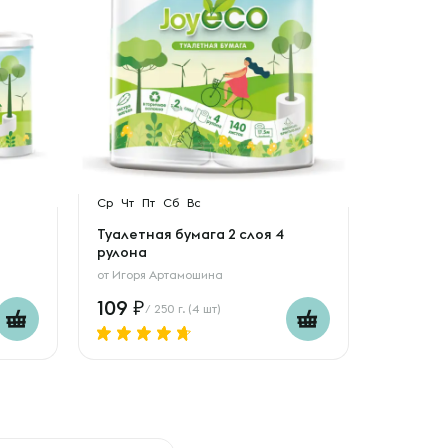
Ср
Чт
Пт
Сб
Вс
Туалетная бумага 2 слоя 4
рулона
от
Игоря Артамошина
109
/ 250 г. (4 шт)