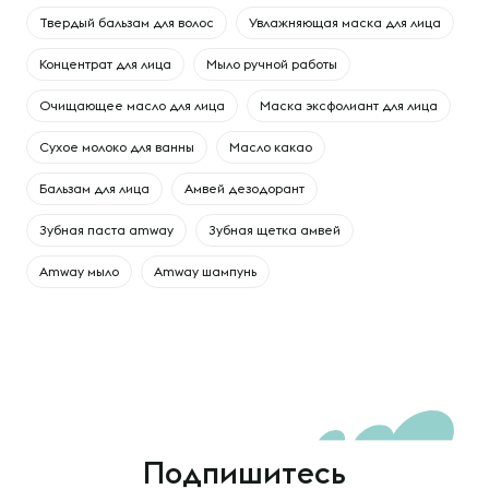
Твердый бальзам для волос
Увлажняющая маска для лица
Концентрат для лица
Мыло ручной работы
Очищающее масло для лица
Маска эксфолиант для лица
Сухое молоко для ванны
Масло какао
Бальзам для лица
Амвей дезодорант
Зубная паста amway
Зубная щетка амвей
Amway мыло
Amway шампунь
Подпишитесь