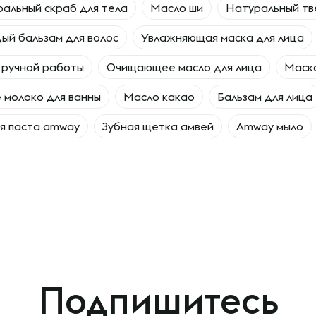
альный скраб для тела
Масло ши
Натуральный тв
ый бальзам для волос
Увлажняющая маска для лица
 ручной работы
Очищающее масло для лица
Маска
 молоко для ванны
Масло какао
Бальзам для лица
я паста amway
Зубная щетка амвей
Amway мыло
Подпишитесь