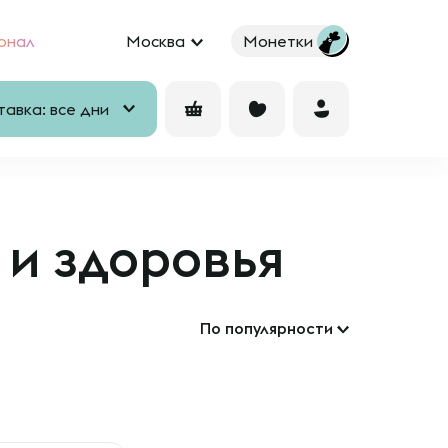
рнал
Москва
Монетки
авка: все дни
 и здоровья
По популярности