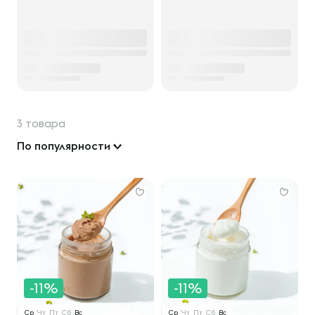
3 товара
По популярности
-11%
-11%
Ср
Чт
Пт
Сб
Вс
Ср
Чт
Пт
Сб
Вс