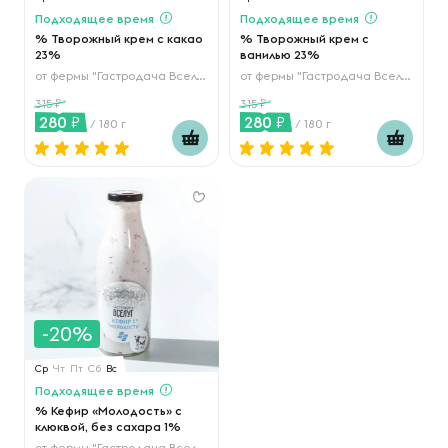
Подходящее время
Подходящее время
% Творожный крем с какао
% Творожный крем с
23%
ванилью 23%
от
фермы "Гастродача Вселуг"
от
фермы "Гастродача Вселуг"
315
315
280
280
/ 180 г
/ 180 г
-20%
Ср
Чт
Пт
Сб
Вс
Подходящее время
% Кефир «Молодость» с
клюквой, без сахара 1%
от
фермы "Гастродача Вселуг"