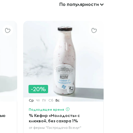
По популярности
-20%
Ср
Чт
Пт
Сб
Вс
Подходящее время
лью
% Кефир «Молодость» с
клюквой, без сахара 1%
от
фермы "Гастродача Вселуг"