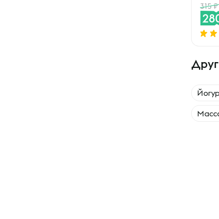
315
28
Друг
Йогу
Масс