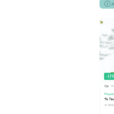
Д
-11
Ср
Чт
Подхо
% Тв
от
фер