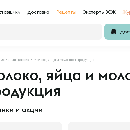
ставщики
Доставка
Рецепты
Эксперты ЗОЖ
Жу
Дост
Зеленый ценник
Молоко, яйца и молочная продукция
локо, яйца и мол
родукция
нки и акции