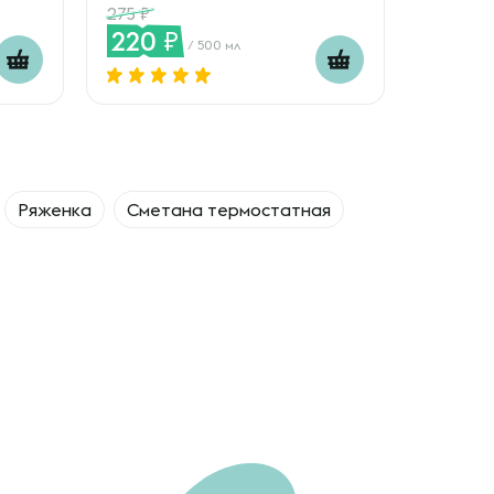
275
220
/ 500 мл
Ряженка
Сметана термостатная