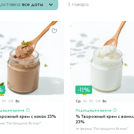
оставка:
все даты
3 товара
%
-11%
Пт
Сб
Вс
Ср
Чт
Пт
Сб
Вс
дящее время
Подходящее время
орожный крем с какао 23%
% Творожный крем с вани
23%
мы "Гастродача Вселуг"
от
фермы "Гастродача Вселуг"