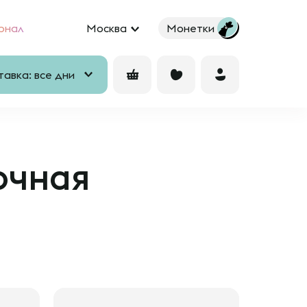
рнал
Москва
Монетки
авка: все дни
очная