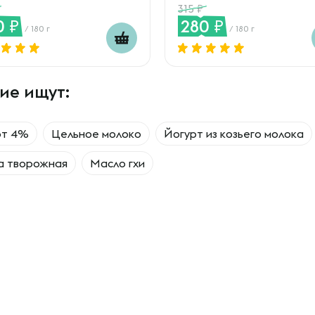
315
0
280
/ 180 г
/ 180 г
ие ищут:
рт 4%
Цельное молоко
Йогурт из козьего молока
а творожная
Масло гхи