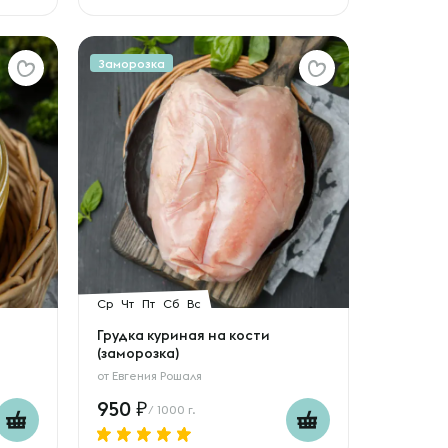
Заморозка
Ср
Чт
Пт
Сб
Вс
Грудка куриная на кости
(заморозка)
от
Евгения Рошаля
950
/ 1000 г.