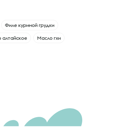
Филе куриной грудки
о алтайское
Масло гхи