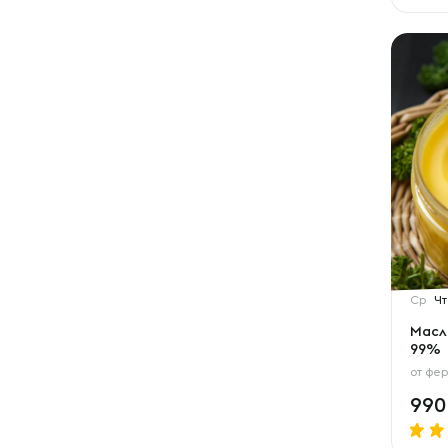
Ср
Чт
Масл
99%
от
фер
99