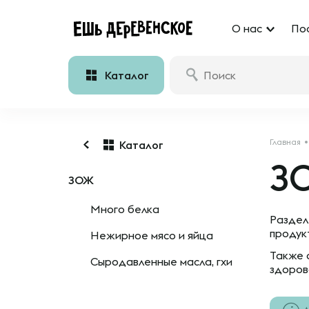
О нас
По
Каталог
Главная
Каталог
З
ЗОЖ
Много белка
Раздел
продук
Нежирное мясо и яйца
Также 
Сыродавленные масла, гхи
здоров