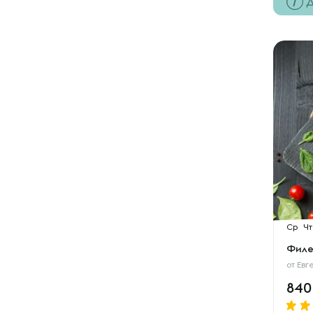
Д
Ср
Чт
Филе
от
Евг
84