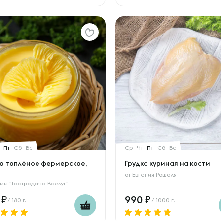
Пт
Сб
Вс
Ср
Чт
Пт
Сб
Вс
о топлёное фермерское,
Грудка куриная на кости
от
Евгения Рошаля
мы "Гастродача Вселуг"
0
990
/ 180 г.
/ 1000 г.