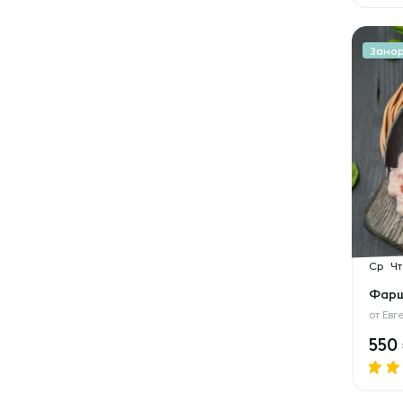
Замо
Ср
Чт
Фарш
от
Евг
550