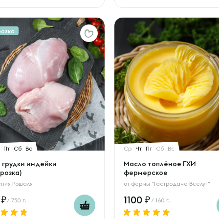
розка
Пт
Сб
Вс
Ср
Чт
Пт
Сб
Вс
 грудки индейки
Масло топлёное ГХИ
розка)
фермерское
ения Рошаля
от
фермы "Гастродача Вселуг"
5
1100
/ 750 г.
/ 160 г.