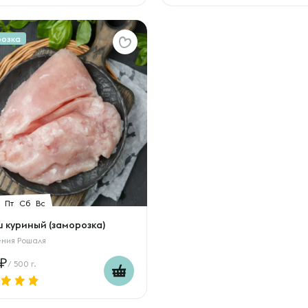
розка
Пт
Сб
Вс
 куриный (заморозка)
ения Рошаля
/ 500 г.