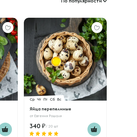
По популярности
Ср
Чт
Пт
Сб
Вс
Яйца перепелиные
от
Евгения Рошаля
340
/ 20 шт