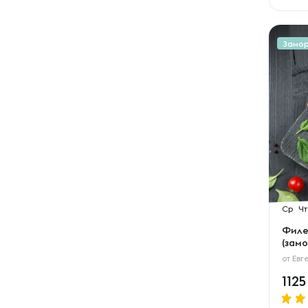
Замо
Ср
Чт
Филе
(замо
от
Евг
112