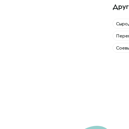
Друг
Сыро
Пере
Соев