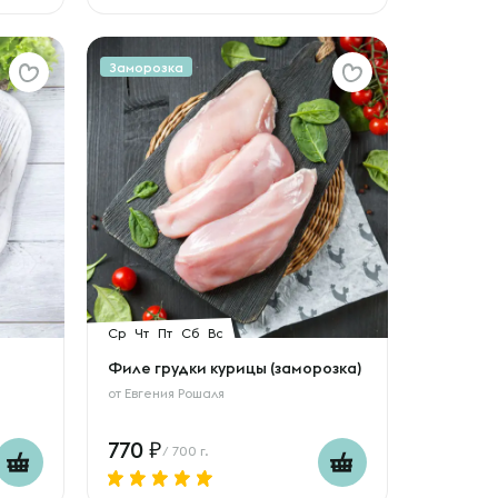
Заморозка
Ср
Чт
Пт
Сб
Вс
Филе грудки курицы (заморозка)
от
Евгения Рошаля
770
/ 700 г.