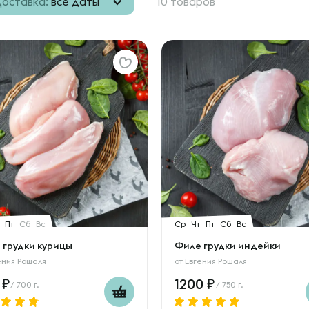
оставка:
все даты
10 товаров
Пт
Сб
Вс
Ср
Чт
Пт
Сб
Вс
 грудки курицы
Филе грудки индейки
ения Рошаля
от
Евгения Рошаля
0
1200
/ 700 г.
/ 750 г.