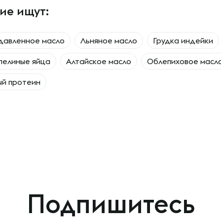
ие ищут:
давленное масло
Льняное масло
Грудка индейки
пелиные яйца
Алтайское масло
Облепиховое масл
ый протеин
Подпишитесь