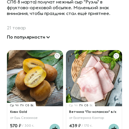
СПб 8 марта) получат нежный сыр "Руэль" в
фруктово-ореховой обсыпке. Маленький знак
внимания, чтобы праздник стал ещё приятнее.
21 товар
По популярности
Ср
Чт
Пт
Сб
Вс
Ср
Чт
Пт
Сб
Вс
Киви Gold
Ветчина "По-испански" в/к
от
Ешь Сезонное
от
Екатерина Кантор
570
439
/ 300 г.
/ 170 г.