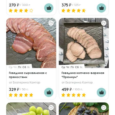
270
375
/ 300 г
/ 125 г
Ср
Чт
Пт
Сб
Вс
Ср
Чт
Пт
Сб
Вс
Говядина сыровяленая с
Говядина копчено-вареная
пряностями
"Премиум"
от
Екатерина Кантор
от
Екатерина Кантор
329
459
/ 50 г.
/ 100 г.