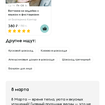
Ср
Чт
Пт
Сб
Вс
Ветчина из индейки с
языком и фисташками
от
Екатерина Кантор
380
/ 150 г.
Другие ищут:
Кусковой шоколад
Клюква в шоколаде
Апельсиновые дольки в шоколаде
Шоколад гречишный
Бальзам для лица
8 марта
8 Марта — время тепла, уюта и вкусных
угощений! Главный праздник весны — это не