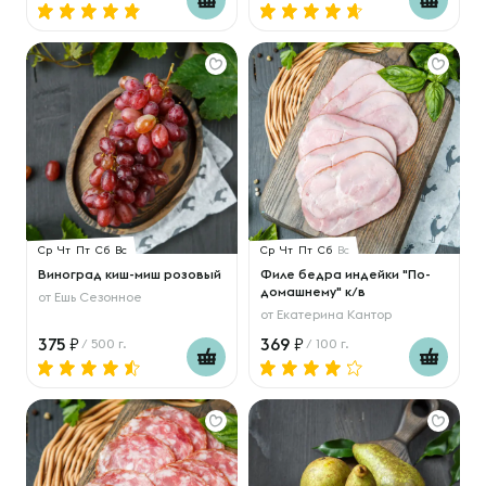
Ср
Чт
Пт
Сб
Вс
Ср
Чт
Пт
Сб
Вс
Виноград киш-миш розовый
Филе бедра индейки "По-
домашнему" к/в
от
Ешь Сезонное
от
Екатерина Кантор
375
369
/ 500 г.
/ 100 г.