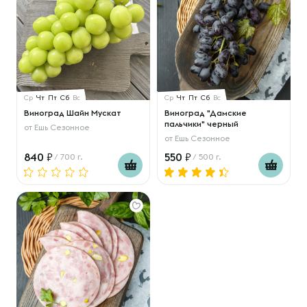
Ср
Чт
Пт
Сб
Вс
Ср
Чт
Пт
Сб
Вс
Виноград Шайн Мускат
Виноград "Дамские
пальчики" черный
от
Ешь Сезонное
от
Ешь Сезонное
840
550
/ 700 г.
/ 500 г.