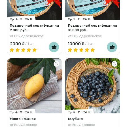
Ср
Чт
Пт
Сб
Вс
Ср
Чт
Пт
Сб
Вс
Подарочный сертификат на
Подарочный сертификат на
2 000 руб.
10 000 руб.
от
Ешь Деревенское
от
Ешь Деревенское
2000
10000
/ 1 шт
/ 1 шт
Ср
Чт
Пт
Сб
Вс
Ср
Чт
Пт
Сб
Вс
Манго Тайское
Голубика
от
Ешь Сезонное
от
Ешь Сезонное