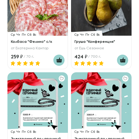
Ср
Чт
Пт
Сб
Вс
Ср
Чт
Пт
Сб
Вс
Колбаса "Фелино" с/к
Груша "Конференция"
от
Екатерина Кантор
от
Ешь Сезонное
259
424
/ 70 г.
/ 700 г.
Ср
Чт
Пт
Сб
Вс
Ср
Чт
Пт
Сб
Вс
Электронный подарочный
Электронный подарочный