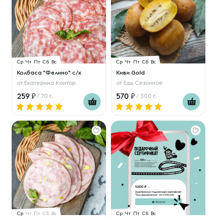
Ср
Чт
Пт
Сб
Вс
Ср
Чт
Пт
Сб
Вс
Колбаса "Фелино" с/к
Киви Gold
от
Екатерина Кантор
от
Ешь Сезонное
259
570
/ 70 г.
/ 300 г.
Ср
Чт
Пт
Сб
Вс
Ср
Чт
Пт
Сб
Вс