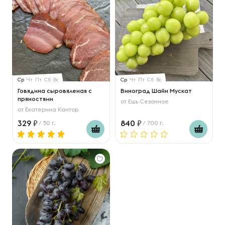
Ср
Чт
Пт
Сб
Вс
Ср
Чт
Пт
Сб
Вс
Говядина сыровяленая с
Виноград Шайн Мускат
пряностями
от
Ешь Сезонное
от
Екатерина Кантор
329
840
/ 50 г.
/ 700 г.