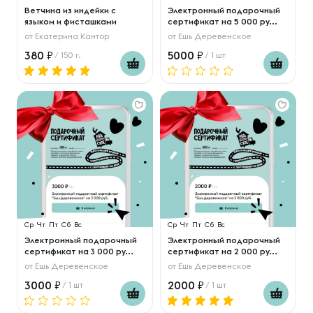
Ветчина из индейки с
Электронный подарочный
языком и фисташками
сертификат на 5 000 ру...
от
Екатерина Кантор
от
Ешь Деревенское
380
5000
/ 150 г.
/ 1 шт
Ср
Чт
Пт
Сб
Вс
Ср
Чт
Пт
Сб
Вс
Электронный подарочный
Электронный подарочный
сертификат на 3 000 ру...
сертификат на 2 000 ру...
от
Ешь Деревенское
от
Ешь Деревенское
3000
2000
/ 1 шт
/ 1 шт