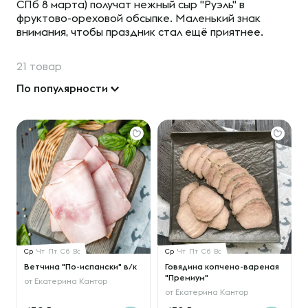
СПб 8 марта) получат нежный сыр "Руэль" в
фруктово-ореховой обсыпке. Маленький знак
внимания, чтобы праздник стал ещё приятнее.
21 товар
По популярности
Ср
Чт
Пт
Сб
Вс
Ср
Чт
Пт
Сб
Вс
Ветчина "По-испански" в/к
Говядина копчено-вареная
"Премиум"
от
Екатерина Кантор
от
Екатерина Кантор