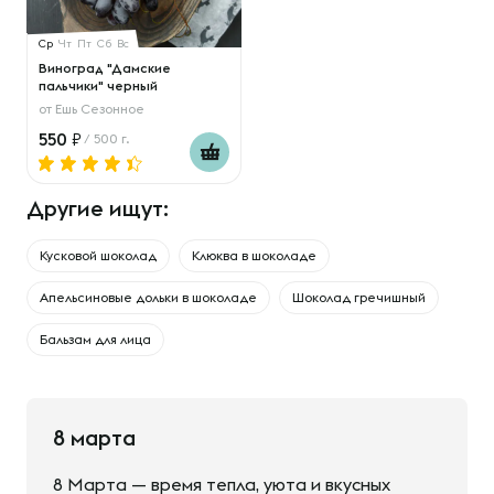
Ср
Чт
Пт
Сб
Вс
Виноград "Дамские
пальчики" черный
от
Ешь Сезонное
550
/ 500 г.
Другие ищут:
Кусковой шоколад
Клюква в шоколаде
Апельсиновые дольки в шоколаде
Шоколад гречишный
Бальзам для лица
8 марта
8 Марта — время тепла, уюта и вкусных