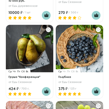
10 000 руб.
от
Ешь Сезонное
от
Ешь Деревенское
10000
270
/ 1 шт
/ 300 г
Ср
Чт
Пт
Сб
Вс
Ср
Чт
Пт
Сб
Вс
Груша "Конференция"
Голубика
от
Ешь Сезонное
от
Ешь Сезонное
424
375
/ 700 г.
/ 125 г