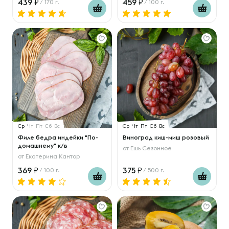
439
459
/ 170 г.
/ 100 г.
Ср
Чт
Пт
Сб
Вс
Ср
Чт
Пт
Сб
Вс
Филе бедра индейки "По-
Виноград киш-миш розовый
домашнему" к/в
от
Ешь Сезонное
от
Екатерина Кантор
369
375
/ 100 г.
/ 500 г.