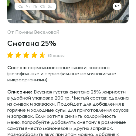
Ср
Чт
Пт
Сб
Вс
1/3
От
Полины Веселовой
Сметана 25%
83 отзыва
Состав:
нормализованные сливки, закваска
(мезофильные и термофильные молочнокислые
микроорганизмы).
Описание:
Вкусная густая сметана 25% жирности
в удобной упаковке 200 гр. Чистый состав: сделана
из сливок и закваски. Подойдет для добавления в
горячие и холодные супы, для приготовления соусов
и заправок. Если хотите снизить калорийность
меню, попробуйте добавлять сметану в различные
салаты вместо майонезов и других заправок.
Разнообразить вкус при этом можно, добавив к