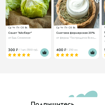
Ср
Чт
Пт
Сб
Вс
Ср
Чт
Пт
Сб
Вс
Салат "Айсберг"
Сметана фермерская 20%
от
Ешь Сезонное
от
фермы "Гастродача Вселуг"
300
400
/ 1 шт. (500 гр).
/ 250 мл
Подпишитесь