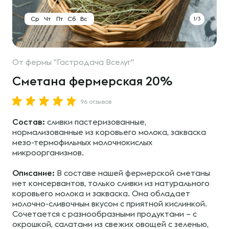
Ср
Чт
Пт
Сб
Вс
1/3
От
фермы "Гастродача Вселуг"
Сметана фермерская 20%
96 отзывов
Состав:
сливки пастеризованные,
нормализованные из коровьего молока, закваска
мезо-термофильных молочнокислых
микроорганизмов.
Описание:
В составе нашей фермерской сметаны
нет консервантов, только сливки из натурального
коровьего молока и закваска. Она обладает
молочно-сливочным вкусом с приятной кислинкой.
Сочетается с разнообразными продуктами – с
окрошкой, салатами из свежих овощей с зеленью,