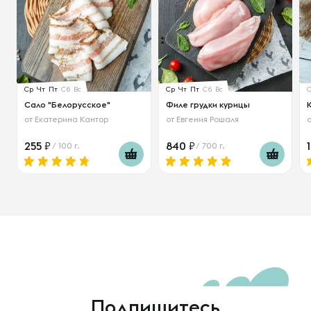
Ср
Чт
Пт
Сб
Вс
Ср
Чт
Пт
Сб
Вс
Сало "Белорусское"
Филе грудки курицы
от
Екатерина Кантор
от
Евгения Рошаля
255
840
/ 100 г.
/ 700 г.
Подпишитесь