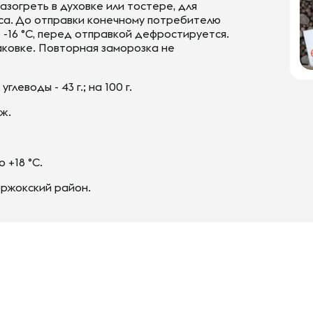
огреть в духовке или тостере, для
са. До отправки конечному потребителю
 -16 °С, перед отправкой дефростируется.
аковке. Повторная заморозка не
, углеводы - 43 г.; на 100 г.
Дж.
 +18 °С.
оржокский район.