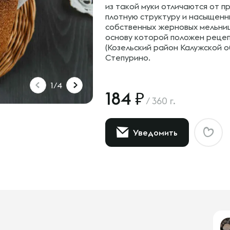
из такой муки отличаются от п
плотную структуру и насыщенны
собственных жерновых мельниц
основу которой положен рецеп
(Козельский район Калужской 
Степурино.
1/4
184
/
360 г.
Уведомить