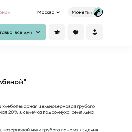
рнал
Москва
Монетки
авка: все дни
лбяной"
а хлебопекарная цельнозерновая грубого
ая 20%.), семечка подсолнуха, семя льна,
ьнозерновой муки грубого помола, изделия