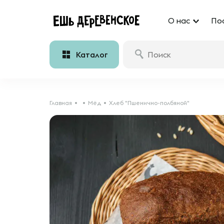
О нас
По
Каталог
Главная
Мёд
Хлеб "Пшенично-полбяной"