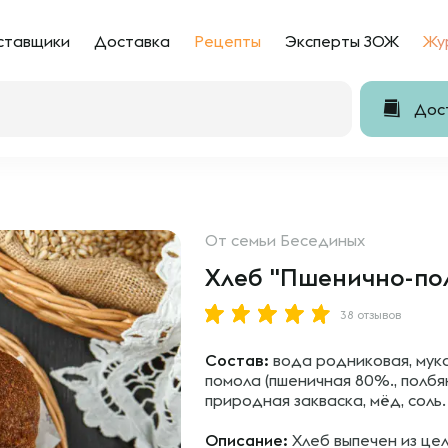
ставщики
Доставка
Рецепты
Эксперты ЗОЖ
Жу
Дост
От
семьи Бесединых
Хлеб "Пшенично-по
38 отзывов
Состав:
вода родниковая, мук
помола (пшеничная 80%., полбян
природная закваска, мёд, соль.
Описание:
Хлеб выпечен из цел