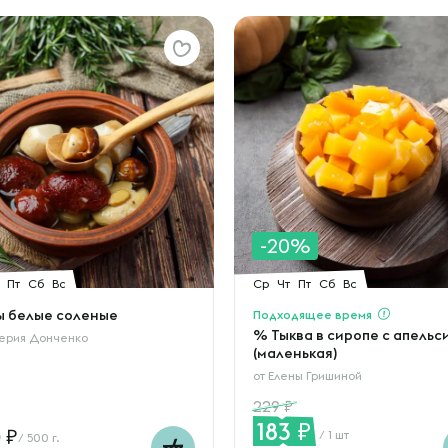
-20%
Пт
Сб
Вс
Ср
Чт
Пт
Сб
Вс
ы белые соленые
Подходящее время
% Тыква в сиропе с апель
ерия Донченко
(маленькая)
от
Елены Гришиной
229
183
0
/ 1 шт
/ 500 г.