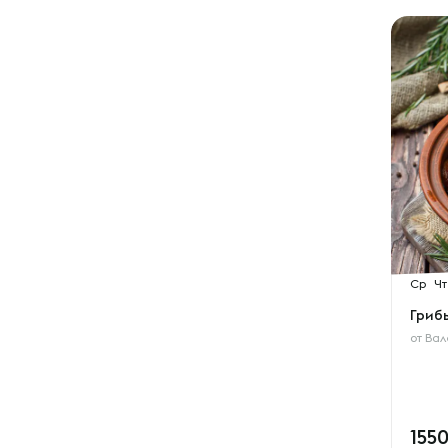
Ср
Чт
Гриб
от
Вал
155