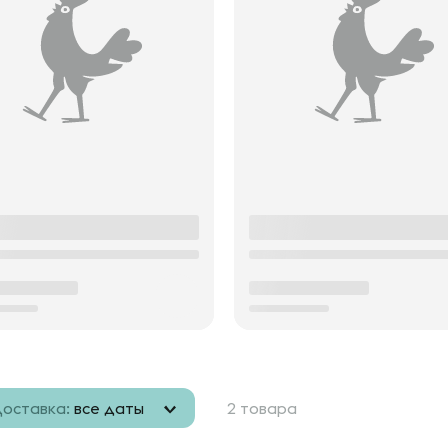
оставка:
все даты
2 товара