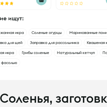
ие ищут:
ажанная икра
Соленые огурцы
Маринованные пом
вка для щей
Заправка для рассольника
Квашеная 
ая икра
Грибы соленые
Натуральный кетчуп
Па
с фасолью
Соленья, заготовк