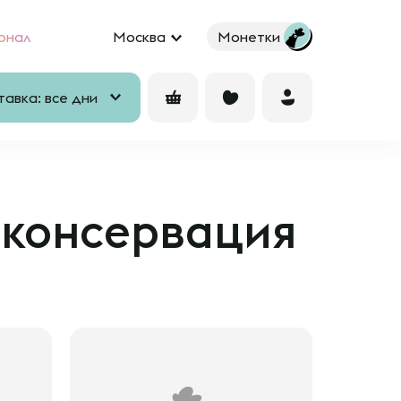
рнал
Москва
Монетки
авка: все дни
, консервация