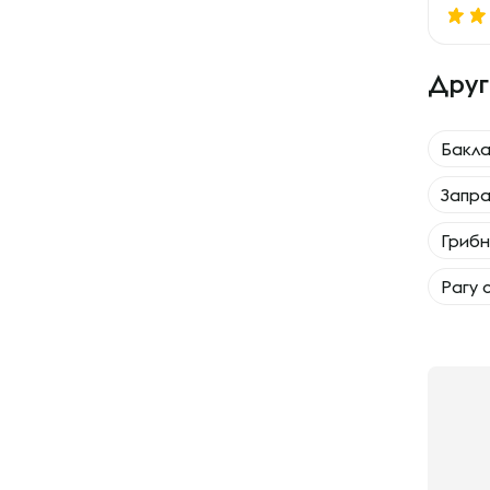
Друг
Бакл
Запра
Грибн
Рагу 