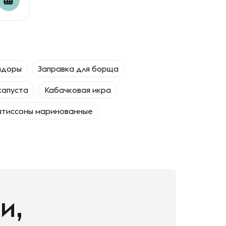
идоры
Заправка для борща
капуста
Кабачковая икра
тиссоны маринованные
и,