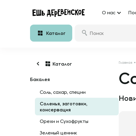
О нас
По
Каталог
Главная
Каталог
Со
Бакалея
Соль, сахар, специи
Нови
Соленья, заготовки,
консервация
Орехи и Сухофрукты
Зеленый ценник