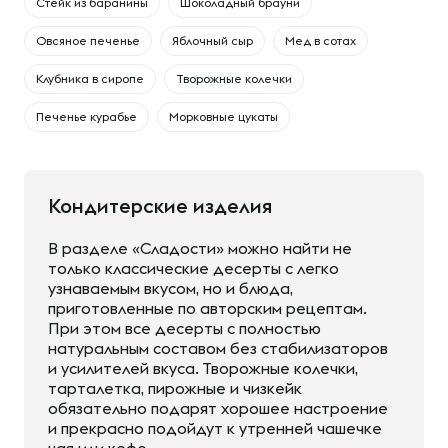
Cтейк из баранины
Шоколадный брауни
Овсяное печенье
Яблочный сыр
Мед в сотах
Клубника в сиропе
Творожные колечки
Печенье курабье
Морковные цукаты
Кондитерские изделия
В разделе «Сладости» можно найти не
только классические десерты с легко
узнаваемым вкусом, но и блюда,
приготовленные по авторским рецептам.
При этом все десерты с полностью
натуральным составом без стабилизаторов
и усилителей вкуса. Творожные колечки,
тарталетка, пирожные и чизкейк
обязательно подарят хорошее настроение
и прекрасно подойдут к утренней чашечке