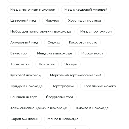
Мед с маточным молочком
Мед с кедровой живицей
Цветочный мед
Чак-чак
Хрустящая пастила
Набор для приготовления шоколада
Мед с прополисом
Аккураевый мед
Суджух
Кокосовая паста
Бенто торт
Миндаль в шоколаде
Маршмеллоу
Тарталетки
Панакота
Эклеры
Кусковой шоколад
Морковный торт классический
Фундук в шоколаде
Торт трюфель
Торт птичье молоко
Банановый торт
Йогуртовый торт
Апельсиновые дольки в шоколаде
Клюква в шоколаде
Сироп глинтвейн
Манго в шоколаде