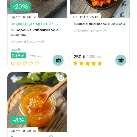
-20%
Ср
Чт
Пт
Сб
Вс
Ср
Чт
Пт
Сб
Вс
Подходящее время
Тыква с ананасом и лаймом
% Варенье кабачковое с
от
Елены Гришиной
лимоном
от
Елены Гришиной
298
239
/ 250 мл.
250
/ 250 мл.
-8%
Ср
Чт
Пт
Сб
Вс