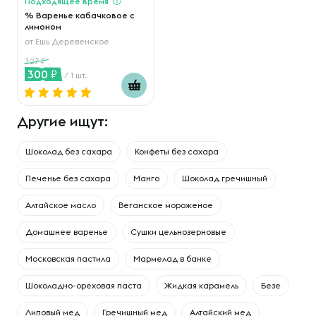
Подходящее время
% Варенье кабачковое с
лимоном
от
Ешь Деревенское
327
300
/ 1 шт.
Другие ищут:
Шоколад без сахара
Конфеты без сахара
Печенье без сахара
Манго
Шоколад гречишный
Алтайское масло
Веганское мороженое
Домашнее варенье
Сушки цельнозерновые
Московская пастила
Мармелад в банке
Шоколадно-ореховая паста
Жидкая карамель
Безе
Липовый мед
Гречишный мед
Алтайский мед