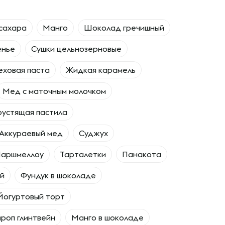
 сахара
Манго
Шоколад гречишный
енье
Сушки цельнозерновые
ховая паста
Жидкая карамель
Мед с маточным молочком
рустящая пастила
Аккураевый мед
Суджух
аршмеллоу
Тарталетки
Панакота
ий
Фундук в шоколаде
Йогуртовый торт
роп глинтвейн
Манго в шоколаде