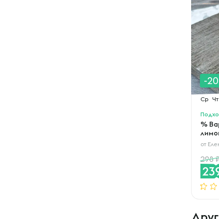
-2
Ср
Чт
Подхо
% Ва
лимо
от
Еле
298
23
Друг