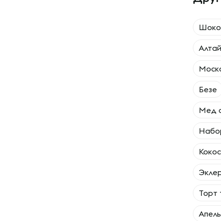
Шоко
Алтай
Моско
Безе
Мед 
Набор
Кокос
Экле
Торт
Апель