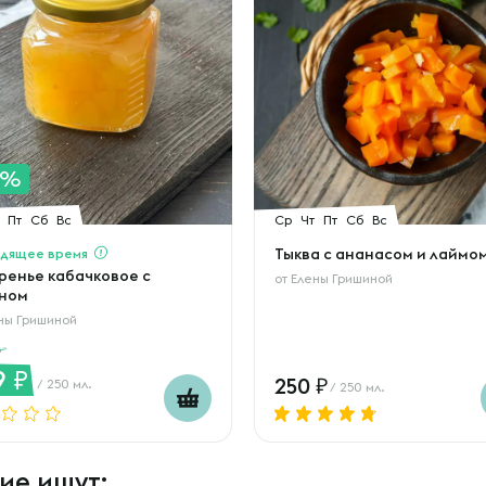
0%
Пт
Сб
Вс
Ср
Чт
Пт
Сб
Вс
дящее время
Тыква с ананасом и лаймо
ренье кабачковое с
от
Елены Гришиной
ном
ны Гришиной
9
250
/ 250 мл.
/ 250 мл.
ие ищут: