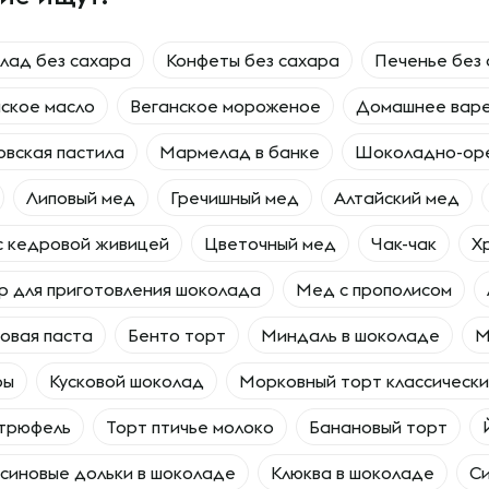
лад без сахара
Конфеты без сахара
Печенье без
ское масло
Веганское мороженое
Домашнее вар
вская пастила
Мармелад в банке
Шоколадно-оре
Липовый мед
Гречишный мед
Алтайский мед
с кедровой живицей
Цветочный мед
Чак-чак
Х
 для приготовления шоколада
Мед с прополисом
овая паста
Бенто торт
Миндаль в шоколаде
М
ры
Кусковой шоколад
Морковный торт классическ
 трюфель
Торт птичье молоко
Банановый торт
синовые дольки в шоколаде
Клюква в шоколаде
Си