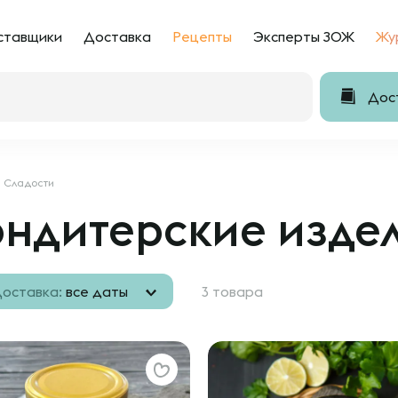
ставщики
Доставка
Рецепты
Эксперты ЗОЖ
Жу
Дост
Сладости
ондитерские изде
оставка:
все даты
3 товара