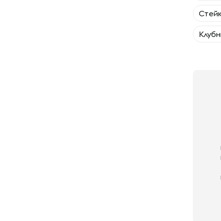
Cтейк
Клубн