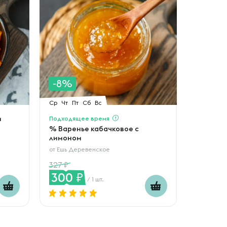
-8%
Ср
Чт
Пт
Сб
Вс
м
Подходящее время
% Варенье кабачковое с
лимоном
от
Ешь Деревенское
327
300
/ 1 шт.