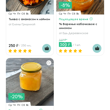
-8%
Ср
Чт
Пт
Сб
Вс
Ср
Чт
Пт
Сб
Вс
Тыква с ананасом и лаймом
Подходящее время
% Варенье кабачковое с
от
Елены Гришиной
лимоном
от
Ешь Деревенское
327
300
250
/ 1 шт.
/ 250 мл.
-20%
Ср
Чт
Пт
Сб
Вс