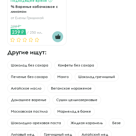
Подходящее время
% Варенье кабачковое с
лимоном
от
Елены Гришиной
298
239
/ 250 мл.
Другие ищут:
Шоколад без сахара
Конфеты без сахара
Печенье без сахара
Манго
Шоколад гречишный
Алтайское масло
Веганское мороженое
Домашнее варенье
Сушки цельнозерновые
Московская пастила
Мармелад в банке
Шоколадно-ореховая паста
Жидкая карамель
Безе
Липовый мед
Гречишный мед
Алтайский мед