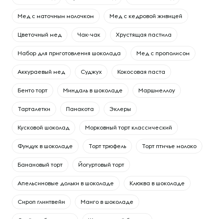
Мед с маточным молочком
Мед с кедровой живицей
Цветочный мед
Чак-чак
Хрустящая пастила
Набор для приготовления шоколада
Мед с прополисом
Аккураевый мед
Суджух
Кокосовая паста
Бенто торт
Миндаль в шоколаде
Маршмеллоу
Тарталетки
Панакота
Эклеры
Кусковой шоколад
Морковный торт классический
Фундук в шоколаде
Торт трюфель
Торт птичье молоко
Банановый торт
Йогуртовый торт
Апельсиновые дольки в шоколаде
Клюква в шоколаде
Сироп глинтвейн
Манго в шоколаде