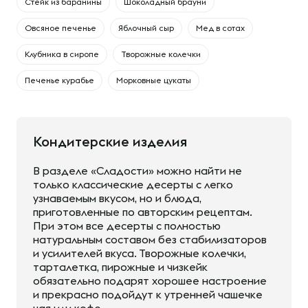
Cтейк из баранины
Шоколадный брауни
Овсяное печенье
Яблочный сыр
Мед в сотах
Клубника в сиропе
Творожные колечки
Печенье курабье
Морковные цукаты
Кондитерские изделия
В разделе «Сладости» можно найти не
только классические десерты с легко
узнаваемым вкусом, но и блюда,
приготовленные по авторским рецептам.
При этом все десерты с полностью
натуральным составом без стабилизаторов
и усилителей вкуса. Творожные колечки,
тарталетка, пирожные и чизкейк
обязательно подарят хорошее настроение
и прекрасно подойдут к утренней чашечке