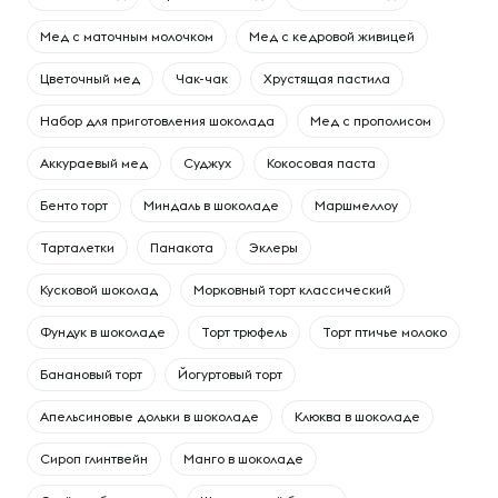
Мед с маточным молочком
Мед с кедровой живицей
Цветочный мед
Чак-чак
Хрустящая пастила
Набор для приготовления шоколада
Мед с прополисом
Аккураевый мед
Суджух
Кокосовая паста
Бенто торт
Миндаль в шоколаде
Маршмеллоу
Тарталетки
Панакота
Эклеры
Кусковой шоколад
Морковный торт классический
Фундук в шоколаде
Торт трюфель
Торт птичье молоко
Банановый торт
Йогуртовый торт
Апельсиновые дольки в шоколаде
Клюква в шоколаде
Сироп глинтвейн
Манго в шоколаде