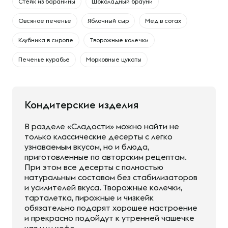
Cтейк из баранины
Шоколадный брауни
Овсяное печенье
Яблочный сыр
Мед в сотах
Клубника в сиропе
Творожные колечки
Печенье курабье
Морковные цукаты
Кондитерские изделия
В разделе «Сладости» можно найти не
только классические десерты с легко
узнаваемым вкусом, но и блюда,
приготовленные по авторским рецептам.
При этом все десерты с полностью
натуральным составом без стабилизаторов
и усилителей вкуса. Творожные колечки,
тарталетка, пирожные и чизкейк
обязательно подарят хорошее настроение
и прекрасно подойдут к утренней чашечке