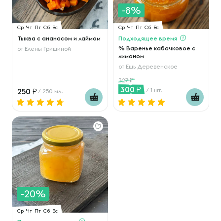
-8%
Ср
Чт
Пт
Сб
Вс
Ср
Чт
Пт
Сб
Вс
Тыква с ананасом и лаймом
Подходящее время
% Варенье кабачковое с
от
Елены Гришиной
лимоном
от
Ешь Деревенское
327
300
250
/ 1 шт.
/ 250 мл.
-20%
Ср
Чт
Пт
Сб
Вс