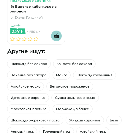
Подходящее время
% Варенье кабачковое с
лимоном
от
Елены Гришиной
298
239
/ 250 мл.
Другие ищут:
Шоколад без сахара
Конфеты без сахара
Печенье без сахара
Манго
Шоколад гречишный
Алтайское масло
Веганское мороженое
Домашнее варенье
Сушки цельнозерновые
Московская пастила
Мармелад в банке
Шоколадно-ореховая паста
Жидкая карамель
Безе
Липовый мед
Гречишный мед
Алтайский мед