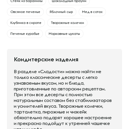
Cтейк из баранины
Шоколадный брауни
Овсяное печенье
Яблочный сыр
Мед в сотах
Клубника в сиропе
Творожные колечки
Печенье курабье
Морковные цукаты
Кондитерские изделия
В разделе «Сладости» можно найти не
только классические десерты с легко
узнаваемым вкусом, но и блюда,
приготовленные по авторским рецептам.
При этом все десерты с полностью
натуральным составом без стабилизаторов
и усилителей вкуса. Творожные колечки,
тарталетка, пирожные и чизкейк
обязательно подарят хорошее настроение
и прекрасно подойдут к утренней чашечке