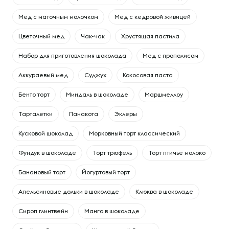
Мед с маточным молочком
Мед с кедровой живицей
Цветочный мед
Чак-чак
Хрустящая пастила
Набор для приготовления шоколада
Мед с прополисом
Аккураевый мед
Суджух
Кокосовая паста
Бенто торт
Миндаль в шоколаде
Маршмеллоу
Тарталетки
Панакота
Эклеры
Кусковой шоколад
Морковный торт классический
Фундук в шоколаде
Торт трюфель
Торт птичье молоко
Банановый торт
Йогуртовый торт
Апельсиновые дольки в шоколаде
Клюква в шоколаде
Сироп глинтвейн
Манго в шоколаде