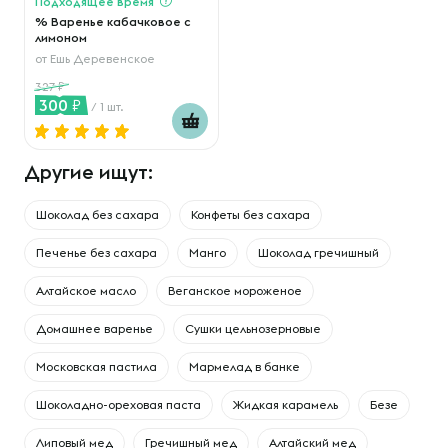
Подходящее время
% Варенье кабачковое с
лимоном
от
Ешь Деревенское
327
300
/ 1 шт.
Другие ищут:
Шоколад без сахара
Конфеты без сахара
Печенье без сахара
Манго
Шоколад гречишный
Алтайское масло
Веганское мороженое
Домашнее варенье
Сушки цельнозерновые
Московская пастила
Мармелад в банке
Шоколадно-ореховая паста
Жидкая карамель
Безе
Липовый мед
Гречишный мед
Алтайский мед