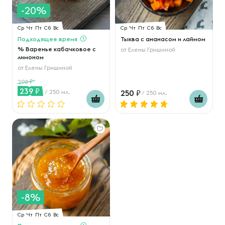
-20%
Ср
Чт
Пт
Сб
Вс
Ср
Чт
Пт
Сб
Вс
Подходящее время
Тыква с ананасом и лаймом
% Варенье кабачковое с
от
Елены Гришиной
лимоном
от
Елены Гришиной
298
239
/ 250 мл.
250
/ 250 мл.
-8%
Ср
Чт
Пт
Сб
Вс