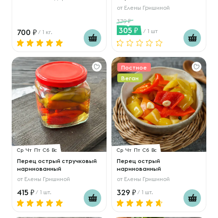
от
Елены Гришиной
379
305
700
/ 1 шт
/ 1 кг.
Постное
Веган
Ср
Чт
Пт
Сб
Вс
Ср
Чт
Пт
Сб
Вс
Перец острый стручковый
Перец острый
маринованный
маринованный
от
Елены Гришиной
от
Елены Гришиной
415
329
/ 1 шт.
/ 1 шт.