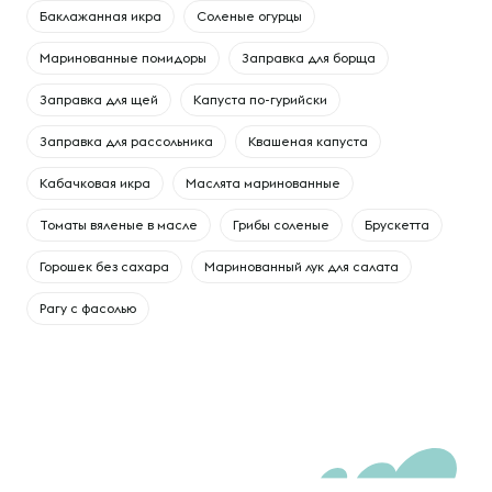
Баклажанная икра
Соленые огурцы
Маринованные помидоры
Заправка для борща
Заправка для щей
Капуста по-гурийски
Заправка для рассольника
Квашеная капуста
Кабачковая икра
Маслята маринованные
Томаты вяленые в масле
Грибы соленые
Брускетта
Горошек без сахара
Маринованный лук для салата
Рагу с фасолью