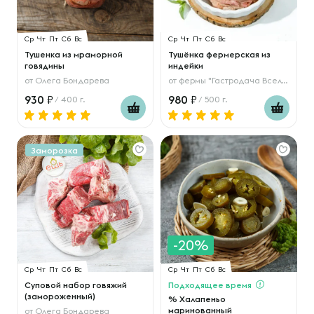
Ср
Чт
Пт
Сб
Вс
Ср
Чт
Пт
Сб
Вс
Тушенка из мраморной
Тушёнка фермерская из
говядины
индейки
от
Олега Бондарева
от
фермы "Гастродача Вселуг"
930
980
/ 400 г.
/ 500 г.
Заморозка
-20%
Ср
Чт
Пт
Сб
Вс
Ср
Чт
Пт
Сб
Вс
Суповой набор говяжий
Подходящее время
(замороженный)
% Халапеньо
маринованный
от
Олега Бондарева