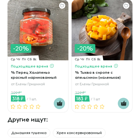
-20%
-20%
Ср
Чт
Пт
Сб
Вс
Ср
Чт
Пт
Сб
Вс
Подходящее время
Подходящее время
% Перец Халапеньо
% Тыква в сиропе с
красный маринованный
апельсином (маленькая)
от
Елены Гришиной
от
Елены Гришиной
399
229
318
183
/ 1 шт.
/ 1 шт
Другие ищут:
Домашняя тушенка
Хрен консервированный