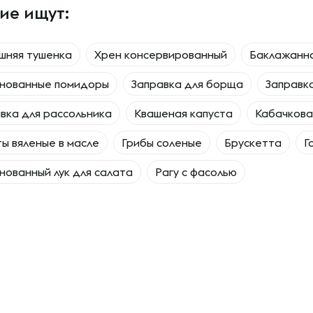
ие ищут:
шняя тушенка
Хрен консервированный
Баклажанна
нованные помидоры
Заправка для борща
Заправк
вка для рассольника
Квашеная капуста
Кабачкова
ы вяленые в масле
Грибы соленые
Брускетта
Г
ованный лук для салата
Рагу с фасолью