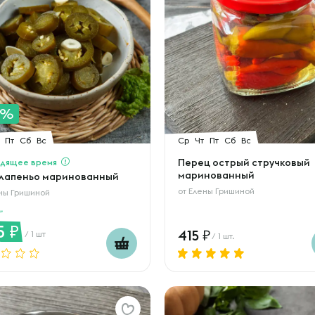
0%
Пт
Сб
Вс
Ср
Чт
Пт
Сб
Вс
дящее время
Перец острый стручковый
маринованный
лапеньо маринованный
от
Елены Гришиной
ны Гришиной
5
415
/ 1 шт
/ 1 шт.