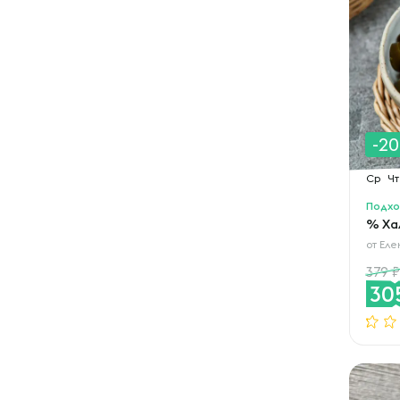
-2
Ср
Чт
Подхо
% Ха
от
Еле
379
30