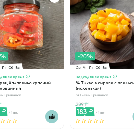
0%
-20%
Пт
Сб
Вс
Ср
Чт
Пт
Сб
Вс
дящее время
Подходящее время
рец Халапеньо красный
% Тыква в сиропе с апель
нованный
(маленькая)
ны Гришиной
от
Елены Гришиной
229
8
183
/ 1 шт.
/ 1 шт