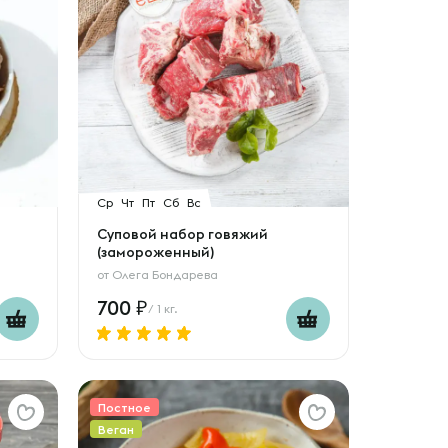
Ср
Чт
Пт
Сб
Вс
Суповой набор говяжий
(замороженный)
от
Олега Бондарева
700
/ 1 кг.
Постное
Веган