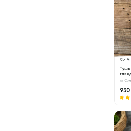
Ср
Чт
Туше
говя
от
Оле
93