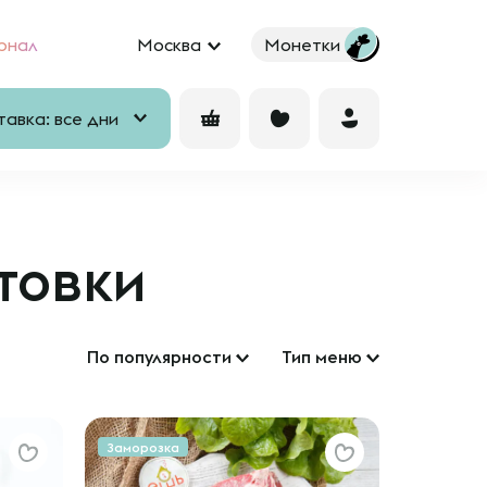
рнал
Москва
Монетки
авка: все дни
товки
По популярности
Тип меню
Заморозка