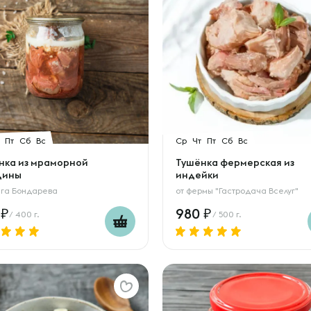
Пт
Сб
Вс
Ср
Чт
Пт
Сб
Вс
нка из мраморной
Тушёнка фермерская из
дины
индейки
га Бондарева
от
фермы "Гастродача Вселуг"
0
980
/ 400 г.
/ 500 г.