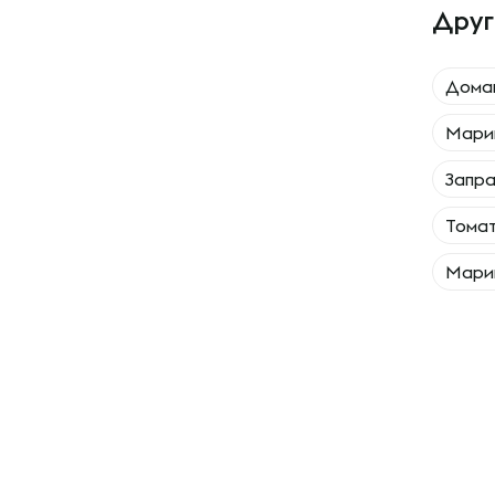
Друг
Дома
Мари
Запра
Томат
Марин