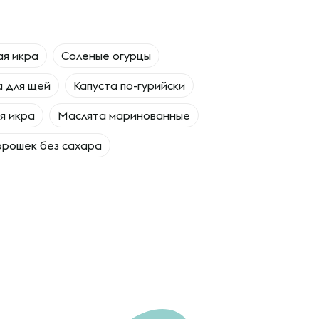
я икра
Соленые огурцы
а для щей
Капуста по-гурийски
я икра
Маслята маринованные
орошек без сахара