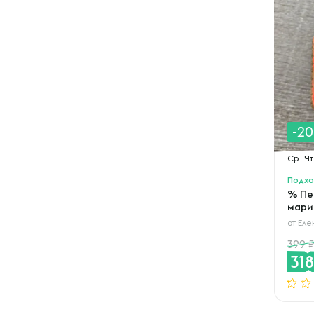
-2
Ср
Чт
Подхо
% Пе
мари
от
Еле
399
31