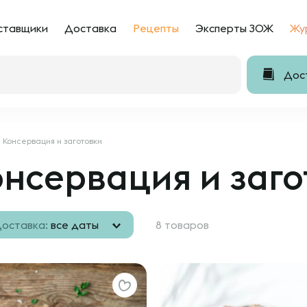
ставщики
Доставка
Рецепты
Эксперты ЗОЖ
Жу
Дост
Консервация и заготовки
нсервация и заго
оставка:
все даты
8 товаров