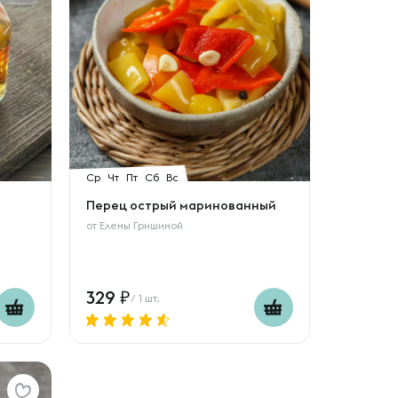
Ср
Чт
Пт
Сб
Вс
Перец острый маринованный
от
Елены Гришиной
329
/ 1 шт.