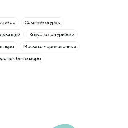
я икра
Соленые огурцы
а для щей
Капуста по-гурийски
я икра
Маслята маринованные
орошек без сахара