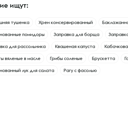
ие ищут:
шняя тушенка
Хрен консервированный
Баклажанна
нованные помидоры
Заправка для борща
Заправк
вка для рассольника
Квашеная капуста
Кабачкова
ы вяленые в масле
Грибы соленые
Брускетта
Г
ованный лук для салата
Рагу с фасолью