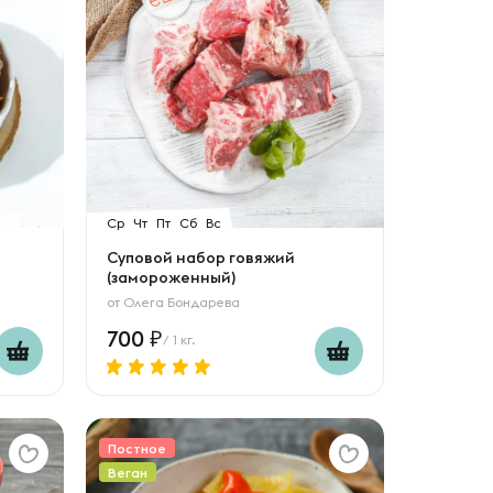
Ср
Чт
Пт
Сб
Вс
Суповой набор говяжий
(замороженный)
от
Олега Бондарева
700
/ 1 кг.
Постное
Веган