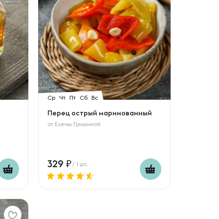
Ср
Чт
Пт
Сб
Вс
Перец острый маринованный
от
Елены Гришиной
329
/ 1 шт.