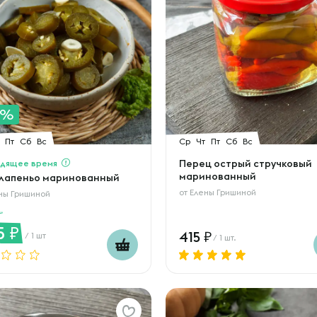
0%
Пт
Сб
Вс
Ср
Чт
Пт
Сб
Вс
дящее время
Перец острый стручковый
маринованный
лапеньо маринованный
от
Елены Гришиной
ны Гришиной
5
415
/ 1 шт
/ 1 шт.