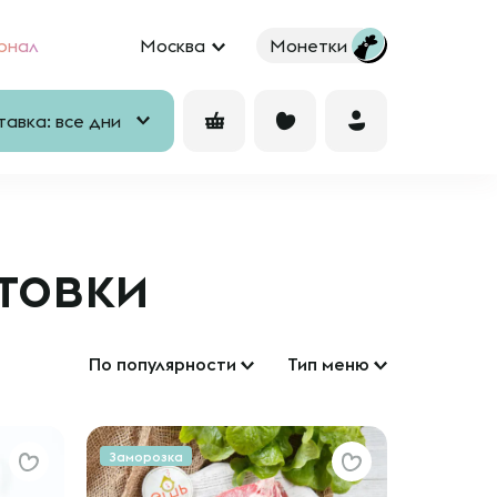
рнал
Москва
Монетки
авка: все дни
товки
По популярности
Тип меню
Заморозка