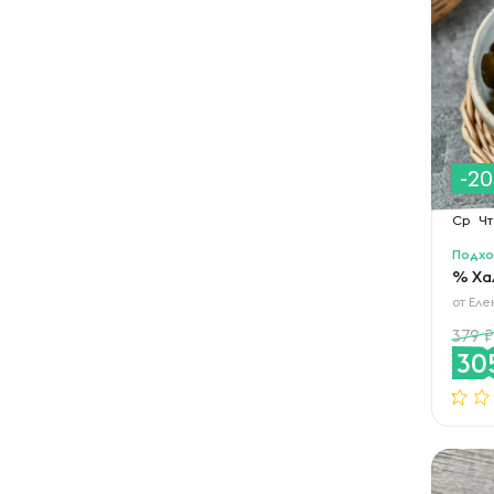
-2
Ср
Чт
Подхо
% Ха
от
Еле
379
30