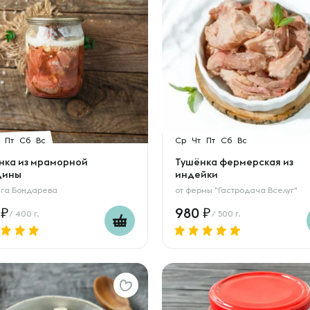
Пт
Сб
Вс
Ср
Чт
Пт
Сб
Вс
нка из мраморной
Тушёнка фермерская из
дины
индейки
га Бондарева
от
фермы "Гастродача Вселуг"
0
980
/ 400 г.
/ 500 г.