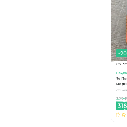
-2
Ср
Чт
Подхо
% Пе
мари
от
Еле
399
31