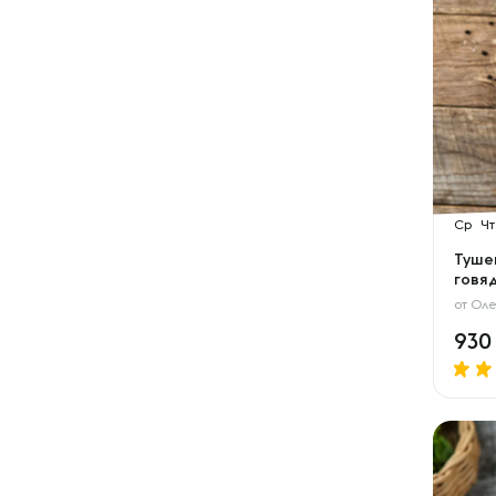
Ср
Чт
Туше
говя
от
Оле
93