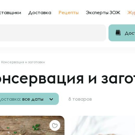
ставщики
Доставка
Рецепты
Эксперты ЗОЖ
Жу
Дост
Консервация и заготовки
нсервация и заго
оставка:
все даты
8 товаров