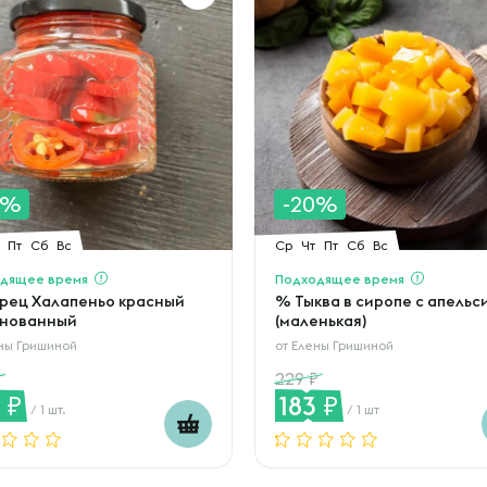
0%
-20%
Пт
Сб
Вс
Ср
Чт
Пт
Сб
Вс
дящее время
Подходящее время
рец Халапеньо красный
% Тыква в сиропе с апель
нованный
(маленькая)
ны Гришиной
от
Елены Гришиной
229
8
183
/ 1 шт.
/ 1 шт