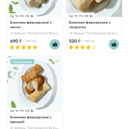
Ср
Чт
Пт
Сб
Вс
Ср
Чт
Пт
Сб
Вс
Блинчики фермерские с
Блинчики фермерские с
мясом
творогом
от
фермы "Гастродача Вселуг"
от
фермы "Гастродача Вселуг"
690
520
/ 345 гр.
/ 345 гр.
Заморозка
Ср
Чт
Пт
Сб
Вс
Блинчики фермерские с
курицей
от
фермы "Гастродача Вселуг"