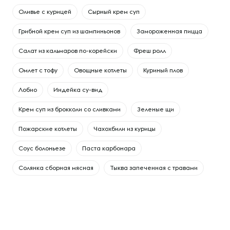
Оливье с курицей
Сырный крем суп
Грибной крем суп из шампиньонов
Замороженная пицца
Салат из кальмаров по-корейски
Фреш ролл
Омлет с тофу
Овощные котлеты
Куриный плов
Лобио
Индейка су-вид
Крем суп из брокколи со сливками
Зеленые щи
Пожарские котлеты
Чахохбили из курицы
Соус болоньезе
Паста карбонара
Солянка сборная мясная
Тыква запеченная с травами