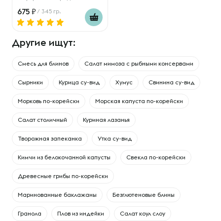
675
/ 345 гр.
Другие ищут:
Смесь для блинов
Салат мимоза с рыбными консервами
Сырники
Курица су-вид
Хумус
Свинина су-вид
Морковь по-корейски
Морская капуста по-корейски
Салат столичный
Куриная лазанья
Творожная запеканка
Утка су-вид
Кимчи из белокочанной капусты
Свекла по-корейски
Древесные грибы по-корейски
Маринованные баклажаны
Безглютеновые блины
Гранола
Плов из индейки
Салат коул слоу