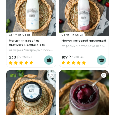
Ср
Чт
Пт
Сб
Вс
Ср
Чт
Пт
Сб
Вс
Йогурт питьевой из
Йогурт питьевой малиновый
овечьего молока 4-6%
от
фермы "Гастродача Вселуг"
от
фермы "Гастродача Вселуг"
230
189
/ 250 мл
/ 250 мл