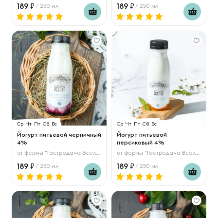
189
189
/ 250 мл
/ 250 мл
Ср
Чт
Пт
Сб
Вс
Ср
Чт
Пт
Сб
Вс
Йогурт питьевой черничный
Йогурт питьевой
4%
персиковый 4%
от
фермы "Гастродача Вселуг"
от
фермы "Гастродача Вселуг"
189
189
/ 250 мл
/ 250 мл