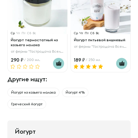
Ср
Чт
Пт
Сб
Вс
Ср
Чт
Пт
Сб
Вс
Йогурт термостатный из
Йогурт питьевой вишневый
козьего молока
от
фермы "Гастродача Вселуг"
от
фермы "Гастродача Вселуг"
290
189
/ 200 мл.
/ 250 мл
Другие ищут:
Йогурт из козьего молока
Йогурт 4%
Греческий йогурт
Йогурт