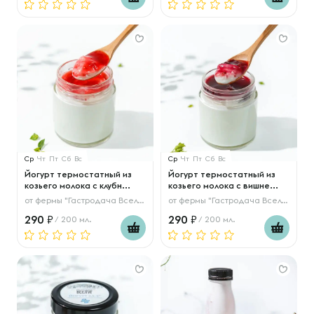
Ср
Чт
Пт
Сб
Вс
Ср
Чт
Пт
Сб
Вс
Йогурт термостатный из
Йогурт термостатный из
козьего молока с клубн...
козьего молока с вишне...
от
фермы "Гастродача Вселуг"
от
фермы "Гастродача Вселуг"
290
290
/ 200 мл.
/ 200 мл.