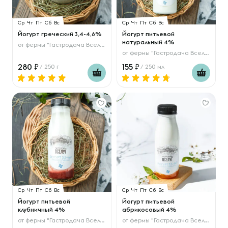
Ср
Чт
Пт
Сб
Вс
Ср
Чт
Пт
Сб
Вс
Йогурт греческий 3,4-4,6%
Йогурт питьевой
натуральный 4%
от
фермы "Гастродача Вселуг"
от
фермы "Гастродача Вселуг"
280
155
/ 250 г
/ 250 мл
Ср
Чт
Пт
Сб
Вс
Ср
Чт
Пт
Сб
Вс
Йогурт питьевой
Йогурт питьевой
клубничный 4%
абрикосовый 4%
от
фермы "Гастродача Вселуг"
от
фермы "Гастродача Вселуг"