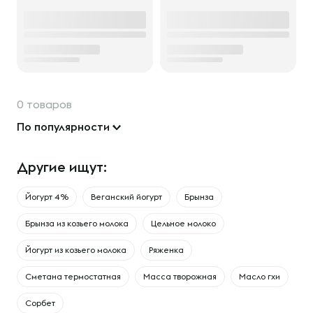
0 товаров
По популярности
Другие ищут:
Йогурт 4%
Веганский йогурт
Брынза
Брынза из козьего молока
Цельное молоко
Йогурт из козьего молока
Ряженка
Сметана термостатная
Масса творожная
Масло гхи
Сорбет