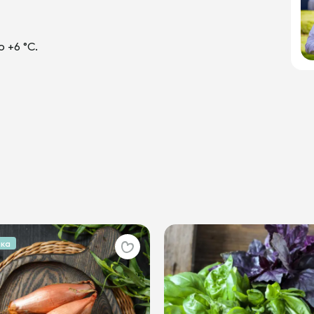
 +6 °С.
ка