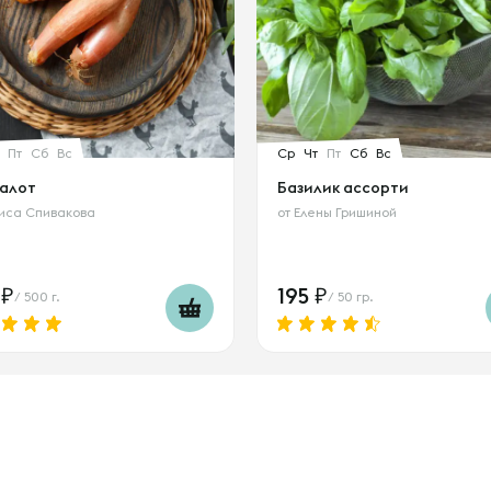
Пт
Сб
Вс
Ср
Чт
Пт
Сб
Вс
шалот
Базилик ассорти
иса Спивакова
от
Елены Гришиной
2
195
/ 500 г.
/ 50 гр.