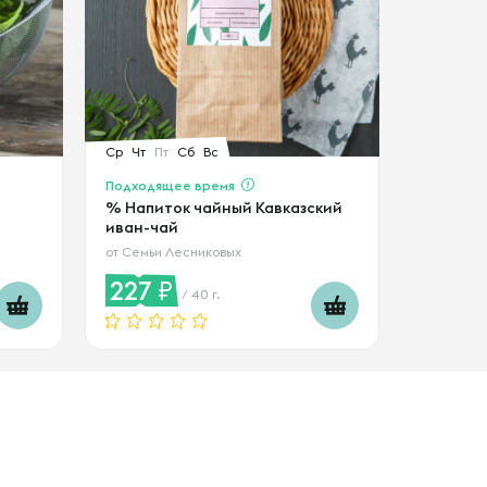
Ср
Чт
Пт
Сб
Вс
Подходящее время
% Напиток чайный Кавказский
иван-чай
от
Семьи Лесниковых
227
/ 40 г.