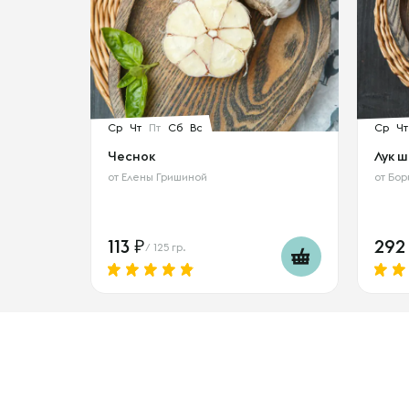
Ср
Чт
Пт
Сб
Вс
Ср
Чт
Чеснок
Лук 
от
Елены Гришиной
от
Бор
113
29
/ 125 гр.