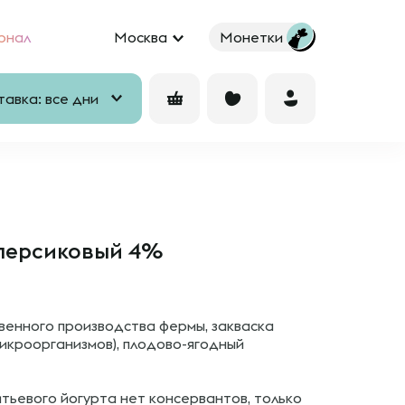
рнал
Москва
Монетки
авка: все дни
 персиковый 4%
венного производства фермы, закваска
микроорганизмов), плодово-ягодный
тьевого йогурта нет консервантов, только