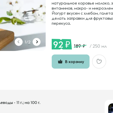
натуральное коровье молоко, 
витаминов, макро- и микроэлем
Йогурт вкусен с хлебом, галета
делать заправки для фруктовых
перекуса.
92
1/2
189
/
250 мл
В корзину
леводы - 11 г.; на 100 г.