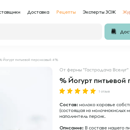
ставщики
Доставка
Рецепты
Эксперты ЗОЖ
Жу
Дост
% Йогурт питьевой персиковый 4%
От
фермы "Гастродача Вселуг"
% Йогурт питьевой
1 отзыв
Состав:
молоко коровье собст
(состоящая из молочнокислых 
наполнитель персик.
Описание:
В составе нашего пи