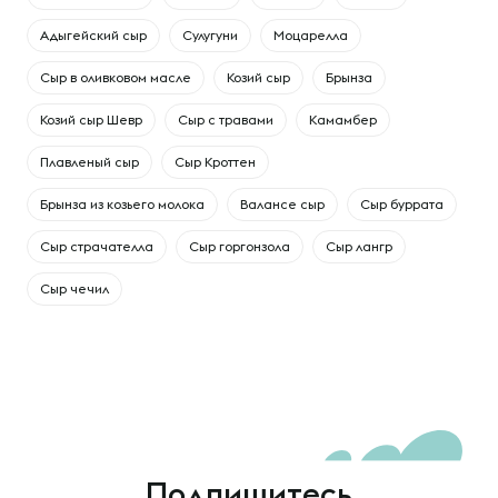
Адыгейский сыр
Сулугуни
Моцарелла
Сыр в оливковом масле
Козий сыр
Брынза
Козий сыр Шевр
Сыр с травами
Камамбер
Плавленый сыр
Сыр Кроттен
Брынза из козьего молока
Валансе сыр
Сыр буррата
Сыр страчателла
Сыр горгонзола
Сыр лангр
Сыр чечил
Подпишитесь