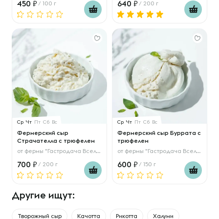
450
640
/ 100 г
/ 200 г
Ср
Чт
Пт
Сб
Вс
Ср
Чт
Пт
Сб
Вс
Фермерский сыр
Фермерский сыр Буррата с
Страчателла с трюфелем
трюфелем
от
фермы "Гастродача Вселуг"
от
фермы "Гастродача Вселуг"
700
600
/ 200 г
/ 150 г
Другие ищут:
Творожный сыр
Качотта
Рикотта
Халуми