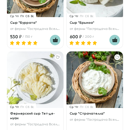
Ср
Чт
Пт
Сб
Вс
Ср
Чт
Пт
Сб
Вс
Сыр "Буррата"
Сыр "Брынза"
от
фермы "Гастродача Вселуг"
от
фермы "Гастродача Вселуг"
530
600
/ 150 г
/ 200 г
Ср
Чт
Пт
Сб
Вс
Ср
Чт
Пт
Сб
Вс
Фермерский сыр Тет-де-
Сыр "Страчателла"
муан
от
фермы "Гастродача Вселуг"
от
фермы "Гастродача Вселуг"