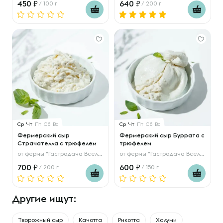
450
640
/ 100 г
/ 200 г
Ср
Чт
Пт
Сб
Вс
Ср
Чт
Пт
Сб
Вс
Фермерский сыр
Фермерский сыр Буррата с
Страчателла с трюфелем
трюфелем
от
фермы "Гастродача Вселуг"
от
фермы "Гастродача Вселуг"
700
600
/ 200 г
/ 150 г
Другие ищут:
Творожный сыр
Качотта
Рикотта
Халуми