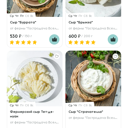
Ср
Чт
Пт
Сб
Вс
Ср
Чт
Пт
Сб
Вс
Сыр "Буррата"
Сыр "Брынза"
от
фермы "Гастродача Вселуг"
от
фермы "Гастродача Вселуг"
530
600
/ 150 г
/ 200 г
Ср
Чт
Пт
Сб
Вс
Ср
Чт
Пт
Сб
Вс
Фермерский сыр Тет-де-
Сыр "Страчателла"
муан
от
фермы "Гастродача Вселуг"
от
фермы "Гастродача Вселуг"