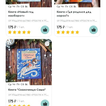
Ср
Чт
Пт
Сб
Вс
Ср
Чт
Пт
Сб
Вс
Книга «Новый год
Книга « Где родился дед
наоборот»
мороз?»
от
Издательство «Настя и Никита»
от
Издательство «Настя и Никита»
175
175
/ 1 шт.
/ 1 шт.
Ср
Чт
Пт
Сб
Вс
Книга "Сказочница Саша"
от
Издательство «Настя и Никита»
175
/ 1 шт.