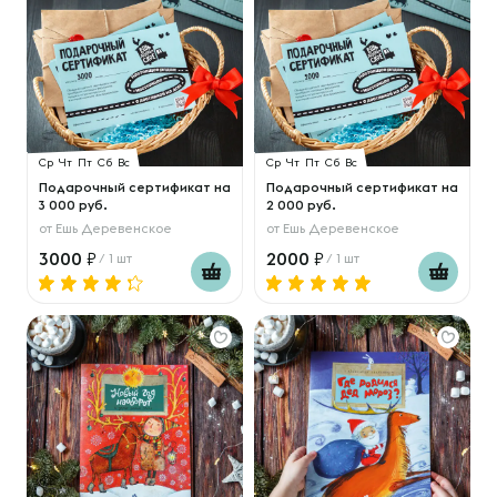
Ср
Чт
Пт
Сб
Вс
Ср
Чт
Пт
Сб
Вс
Подарочный сертификат на
Подарочный сертификат на
3 000 руб.
2 000 руб.
от
Ешь Деревенское
от
Ешь Деревенское
3000
2000
/ 1 шт
/ 1 шт