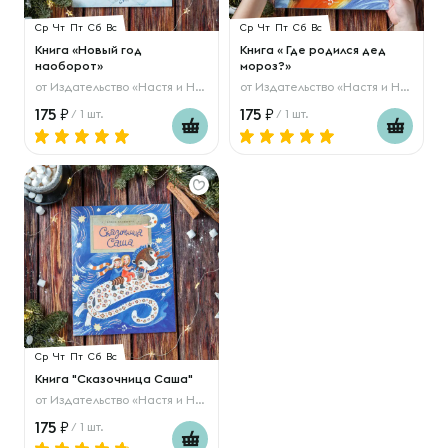
Ср
Чт
Пт
Сб
Вс
Ср
Чт
Пт
Сб
Вс
Книга «Новый год
Книга « Где родился дед
наоборот»
мороз?»
от
Издательство «Настя и Никита»
от
Издательство «Настя и Никита»
175
175
/ 1 шт.
/ 1 шт.
Ср
Чт
Пт
Сб
Вс
Книга "Сказочница Саша"
от
Издательство «Настя и Никита»
175
/ 1 шт.