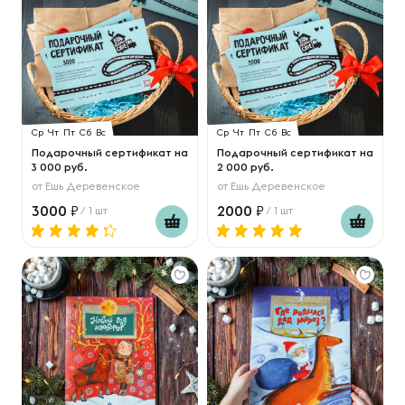
Ср
Чт
Пт
Сб
Вс
Ср
Чт
Пт
Сб
Вс
Подарочный сертификат на
Подарочный сертификат на
3 000 руб.
2 000 руб.
от
Ешь Деревенское
от
Ешь Деревенское
3000
2000
/ 1 шт
/ 1 шт