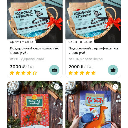
Ср
Чт
Пт
Сб
Вс
Ср
Чт
Пт
Сб
Вс
Подарочный сертификат на
Подарочный сертификат на
3 000 руб.
2 000 руб.
от
Ешь Деревенское
от
Ешь Деревенское
3000
2000
/ 1 шт
/ 1 шт