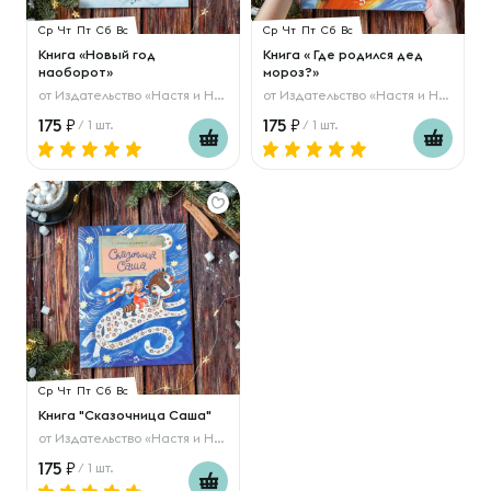
Ср
Чт
Пт
Сб
Вс
Ср
Чт
Пт
Сб
Вс
Книга «Новый год
Книга « Где родился дед
наоборот»
мороз?»
от
Издательство «Настя и Никита»
от
Издательство «Настя и Никита»
175
175
/ 1 шт.
/ 1 шт.
Ср
Чт
Пт
Сб
Вс
Книга "Сказочница Саша"
от
Издательство «Настя и Никита»
175
/ 1 шт.