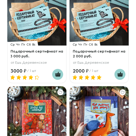
Ср
Чт
Пт
Сб
Вс
Ср
Чт
Пт
Сб
Вс
Подарочный сертификат на
Подарочный сертификат на
3 000 руб.
2 000 руб.
от
Ешь Деревенское
от
Ешь Деревенское
3000
2000
/ 1 шт
/ 1 шт