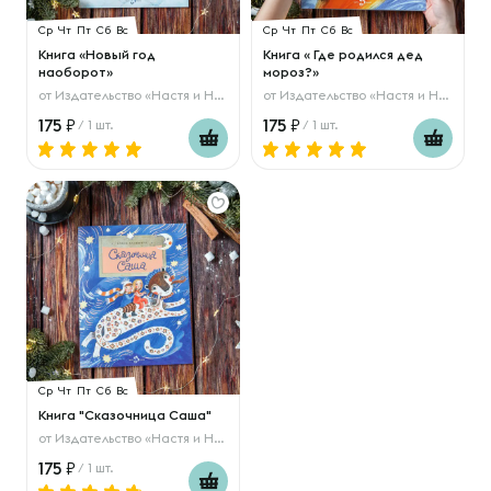
Ср
Чт
Пт
Сб
Вс
Ср
Чт
Пт
Сб
Вс
Книга «Новый год
Книга « Где родился дед
наоборот»
мороз?»
от
Издательство «Настя и Никита»
от
Издательство «Настя и Никита»
175
175
/ 1 шт.
/ 1 шт.
Ср
Чт
Пт
Сб
Вс
Книга "Сказочница Саша"
от
Издательство «Настя и Никита»
175
/ 1 шт.