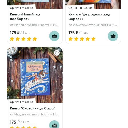
Ср
Чт
Пт
Сб
Вс
Ср
Чт
Пт
Сб
Вс
Книга «Новый год
Книга « Где родился дед
наоборот»
мороз?»
от
Издательство «Настя и Никита»
от
Издательство «Настя и Никита»
175
175
/ 1 шт.
/ 1 шт.
Ср
Чт
Пт
Сб
Вс
Книга "Сказочница Саша"
от
Издательство «Настя и Никита»
175
/ 1 шт.