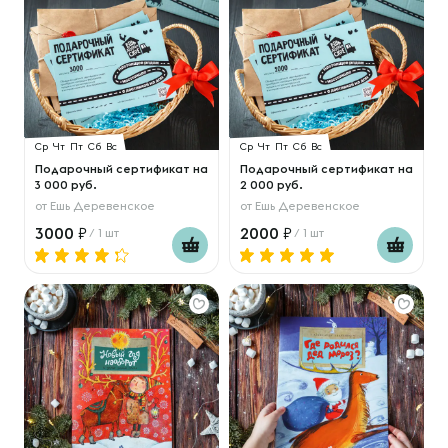
Ср
Чт
Пт
Сб
Вс
Ср
Чт
Пт
Сб
Вс
Подарочный сертификат на
Подарочный сертификат на
3 000 руб.
2 000 руб.
от
Ешь Деревенское
от
Ешь Деревенское
3000
2000
/ 1 шт
/ 1 шт