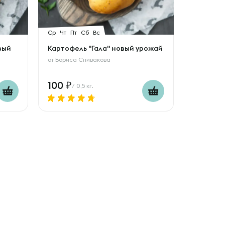
Ср
Чт
Пт
Сб
Вс
вый
Картофель "Гала" новый урожай
от
Бориса Спивакова
100
/ 0,5 кг.