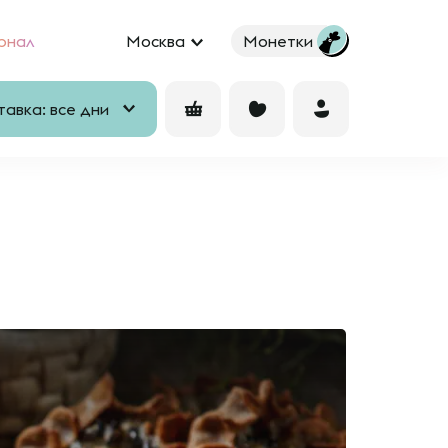
рнал
Москва
Монетки
авка: все дни