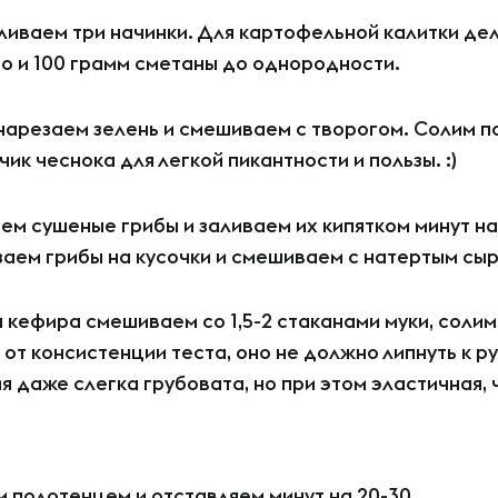
иваем три начинки. Для картофельной калитки де
цо и 100 грамм сметаны до однородности.
арезаем зелень и смешиваем с творогом. Солим по 
ик чеснока для легкой пикантности и пользы. :)
ем сушеные грибы и заливаем их кипятком минут на 
заем грибы на кусочки и смешиваем с натертым сы
 кефира смешиваем со 1,5-2 стаканами муки, солим 
 от консистенции теста, оно не должно липнуть к р
 даже слегка грубовата, но при этом эластичная, 
 полотенцем и отставляем минут на 20-30.