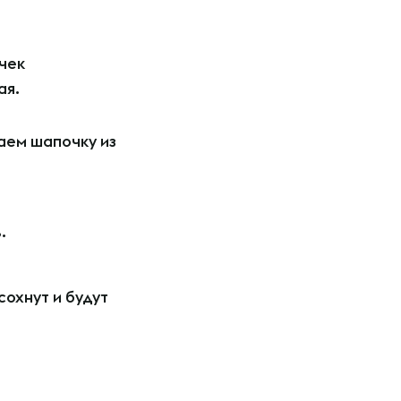
чек
ая.
аем шапочку из
в.
охнут и будут