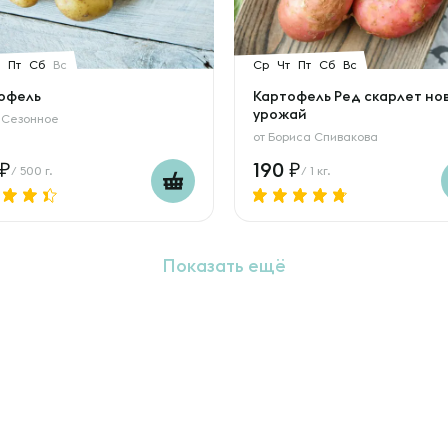
Пт
Сб
Вс
Ср
Чт
Пт
Сб
Вс
офель
Картофель Ред скарлет но
урожай
 Сезонное
от
Бориса Спивакова
190
/ 500 г.
/ 1 кг.
Показать ещё