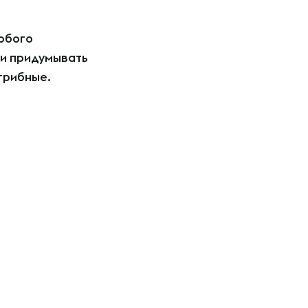
обого
 и придумывать
 грибные.