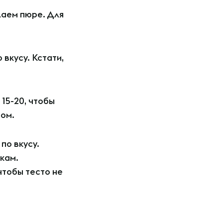
лаем пюре. Для
вкусу. Кстати,
15-20, чтобы
ром.
по вкусу.
укам.
чтобы тесто не