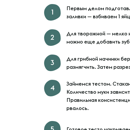
Первым делом подготавл
заливки — взбиваем 1 яй
Для творожной — мелко н
можно еще добавить зубч
Для грибной начинки бер
размягчить. Затем разре
Займемся тестом. Стакан
Количество муки зависит
Правильная консистенция
рвалось.
Готовое тесто накрываем