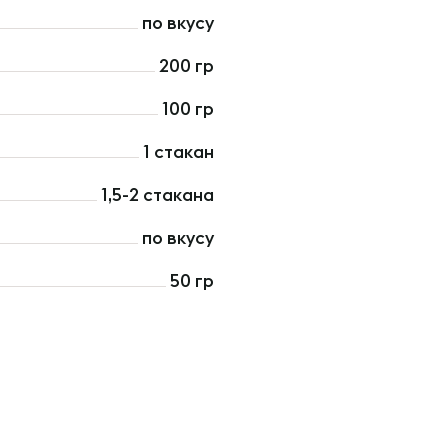
по вкусу
200 гр
100 гр
1 стакан
1,5-2 стакана
по вкусу
50 гр