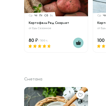
Ср
Чт
Пт
Сб
Вс
Ср
Чт
Картофель Ред Скарлет
Карт
от
Ешь Сезонное
от
Ешь
80
100
/ 500 г.
Сметана