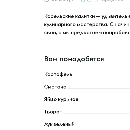
Карельские калитки — удивитель
кулинарного мастерства. С начи
свои, а мы предлагаем попробова
Вам понадобятся
Картофель
Сметана
Яйцо куриное
Творог
Лук зеленый