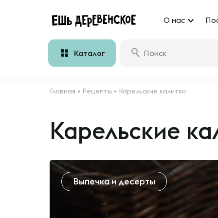
О нас
По
Каталог
Главная
•
Рецепты
•
Карельские калитки
Карельские ка
Выпечка и десерты