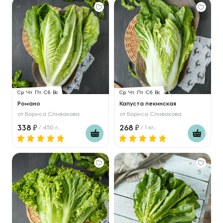
Ср
Чт
Пт
Сб
Вс
Ср
Чт
Пт
Сб
Вс
Романо
Капуста пекинская
от
Бориса Спивакова
от
Бориса Спивакова
338
268
/ 450 г.
/ 1 кг.