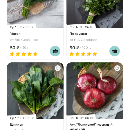
Ср
Чт
Пт
Сб
Вс
Ср
Чт
Пт
Сб
Вс
Укроп
Петрушка
от
Ешь Сезонное
от
Ешь Сезонное
50
90
/ 50 г
/ 100 г.
Ср
Чт
Пт
Сб
Вс
Ср
Чт
Пт
Сб
Вс
Шпинат
Лук "Ялтинский" красный
молодой