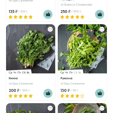
от
Ешь Сезонное
от
Бориса Спивакова
135
250
/ 100 г
/ 500 г.
Ср
Чт
Пт
Сб
Вс
Ср
Чт
Пт
Сб
Вс
Кинза
Руккола
от
Ешь Сезонное
от
Ешь Сезонное
200
130
/ 100 г.
/ 50 г