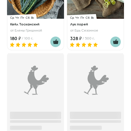
Ср
Чт
Пт
Сб
Вс
Ср
Чт
Пт
Сб
Вс
Кейл Тосканский
Лук порей
от
Елены Гришиной
от
Ешь Сезонное
180
328
/ 100 г.
/ 500 г.