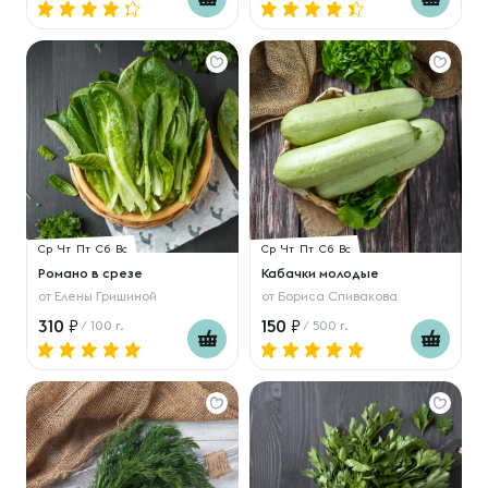
Ср
Чт
Пт
Сб
Вс
Ср
Чт
Пт
Сб
Вс
Романо в срезе
Кабачки молодые
от
Елены Гришиной
от
Бориса Спивакова
310
150
/ 100 г.
/ 500 г.