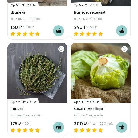
Ср
Чт
Пт
Сб
Вс
Ср
Чт
Пт
Сб
Вс
Щавель
Базилик зеленый
от
Ешь Сезонное
от
Ешь Сезонное
150
290
/ 100 г.
/ 50 г
Ср
Чт
Пт
Сб
Вс
Ср
Чт
Пт
Сб
Вс
Тимьян
Салат "Айсберг"
от
Ешь Сезонное
от
Ешь Сезонное
175
300
/ 50 г
/ 1 шт. (500 гр).