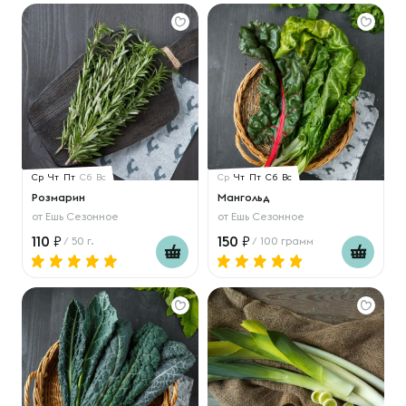
Ср
Чт
Пт
Сб
Вс
Ср
Чт
Пт
Сб
Вс
Розмарин
Мангольд
от
Ешь Сезонное
от
Ешь Сезонное
110
150
/ 50 г.
/ 100 грамм