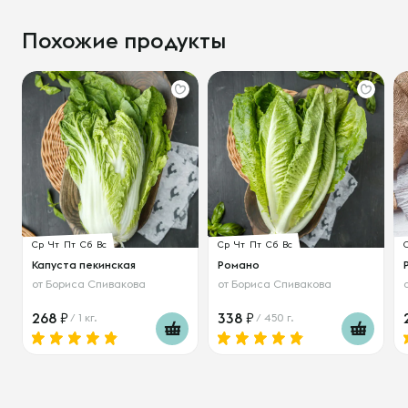
Похожие продукты
Ср
Чт
Пт
Сб
Вс
Ср
Чт
Пт
Сб
Вс
Капуста пекинская
Романо
от
Бориса Спивакова
от
Бориса Спивакова
268
338
/ 1 кг.
/ 450 г.