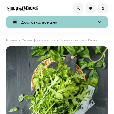
Доставка: все дни
Главная
Овощи, фрукты и ягоды
Зелень и салаты
Руккола