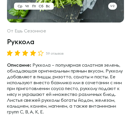
Ср
Чт
Пт
Сб
Вс
1/2
От
Ешь Сезонное
Руккола
59 отзывов
Описание:
Руккола – популярная салатная зелень,
обладающая оригинальным пряным вкусом. Рукколу
добавляют в пиццы, ризотто, салаты и пасты. Ее
используют вместо базилика или в сочетании с ним
при приготовлении соуса песто, рукколу подают к
мясу и украшают ей множество различных блюд.
Листья свежей рукколы богаты йодом, железом,
кальцием, калием, магнием, а также витаминами
групп С, В, А, К, Е.