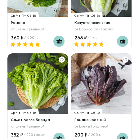
Ср
Чт
Пт
Сб
Вс
Ср
Чт
Пт
Сб
Вс
Романо
Капуста пекинская
от
Елены Гришиной
от
Бориса Спивакова
360
268
/ 400 г.
/ 1 кг.
Ср
Чт
Пт
Сб
Вс
Ср
Чт
Пт
Сб
Вс
Салат Лолло Бионда
Романо красный
от
Елены Гришиной
от
Елены Гришиной
352
200
/ 220 грамм
/ 200 г.