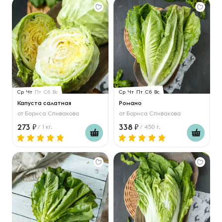
Ср
Чт
Пт
Сб
Вс
Ср
Чт
Пт
Сб
Вс
Капуста салатная
Романо
от
Бориса Спивакова
от
Бориса Спивакова
273
338
/ 1 кг.
/ 450 г.