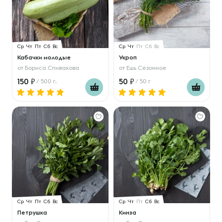
Ср
Чт
Пт
Сб
Вс
Ср
Чт
Пт
Сб
Вс
Кабачки молодые
Укроп
от
Бориса Спивакова
от
Ешь Сезонное
150
50
/ 500 г.
/ 50 г
Ср
Чт
Пт
Сб
Вс
Ср
Чт
Пт
Сб
Вс
Петрушка
Кинза