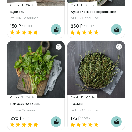
Ср
Чт
Пт
Сб
Вс
Ср
Чт
Пт
Сб
Вс
Щавель
Лук зеленый с корешками
от
Ешь Сезонное
от
Ешь Сезонное
150
230
/ 100 г.
/ 100 г
Ср
Чт
Пт
Сб
Вс
Ср
Чт
Пт
Сб
Вс
Базилик зеленый
Тимьян
от
Ешь Сезонное
от
Ешь Сезонное
290
175
/ 50 г
/ 50 г