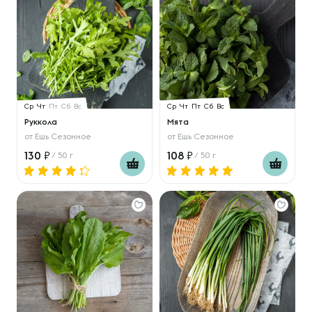
Ср
Чт
Пт
Сб
Вс
Ср
Чт
Пт
Сб
Вс
Руккола
Мята
от
Ешь Сезонное
от
Ешь Сезонное
130
108
/ 50 г
/ 50 г