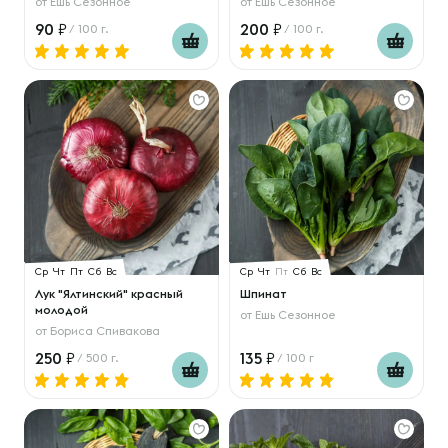
от
Ешь Сезонное
от
Ешь Сезонное
90
200
/ 100 г.
/ 100 г.
Ср
Чт
Пт
Сб
Вс
Ср
Чт
Пт
Сб
Вс
Лук "Ялтинский" красный
Шпинат
молодой
от
Ешь Сезонное
от
Бориса Спивакова
250
135
/ 500 г.
/ 100 г