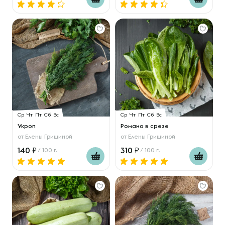
Ср
Чт
Пт
Сб
Вс
Ср
Чт
Пт
Сб
Вс
Укроп
Романо в срезе
от
Елены Гришиной
от
Елены Гришиной
140
310
/ 100 г.
/ 100 г.