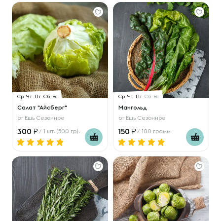
Ср
Чт
Пт
Сб
Вс
Ср
Чт
Пт
Сб
Вс
Салат "Айсберг"
Мангольд
от
Ешь Сезонное
от
Ешь Сезонное
300
150
/ 1 шт. (500 гр).
/ 100 грамм