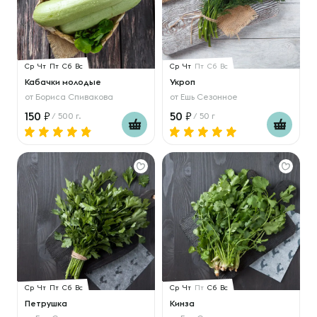
Ср
Чт
Пт
Сб
Вс
Ср
Чт
Пт
Сб
Вс
Кабачки молодые
Укроп
от
Бориса Спивакова
от
Ешь Сезонное
150
50
/ 500 г.
/ 50 г
Ср
Чт
Пт
Сб
Вс
Ср
Чт
Пт
Сб
Вс
Петрушка
Кинза