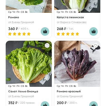
Ср
Чт
Пт
Сб
Вс
Ср
Чт
Пт
Сб
Вс
Романо
Капуста пекинская
от
Елены Гришиной
от
Бориса Спивакова
360
268
/ 400 г.
/ 1 кг.
Ср
Чт
Пт
Сб
Вс
Ср
Чт
Пт
Сб
Вс
Салат Лолло Бионда
Романо красный
от
Елены Гришиной
от
Елены Гришиной
352
200
/ 220 грамм
/ 200 г.