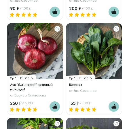
от
Ешь Сезонное
от
Ешь Сезонное
90
200
/ 100 г.
/ 100 г.
Ср
Чт
Пт
Сб
Вс
Ср
Чт
Пт
Сб
Вс
Лук "Ялтинский" красный
Шпинат
молодой
от
Ешь Сезонное
от
Бориса Спивакова
250
135
/ 500 г.
/ 100 г