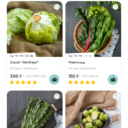
Ср
Чт
Пт
Сб
Вс
Ср
Чт
Пт
Сб
Вс
Салат "Айсберг"
Мангольд
от
Ешь Сезонное
от
Ешь Сезонное
300
150
/ 1 шт. (500 гр).
/ 100 грамм