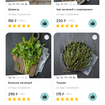
Ср
Чт
Пт
Сб
Вс
Ср
Чт
Пт
Сб
Вс
Щавель
Лук зеленый с корешками
от
Ешь Сезонное
от
Ешь Сезонное
150
230
/ 100 г.
/ 100 г
Ср
Чт
Пт
Сб
Вс
Ср
Чт
Пт
Сб
Вс
Базилик зеленый
Тимьян
от
Ешь Сезонное
от
Ешь Сезонное
290
175
/ 50 г
/ 50 г