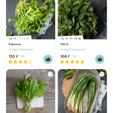
Ср
Чт
Пт
Сб
Вс
Ср
Чт
Пт
Сб
Вс
Руккола
Мята
от
Ешь Сезонное
от
Ешь Сезонное
130
108
/ 50 г
/ 50 г