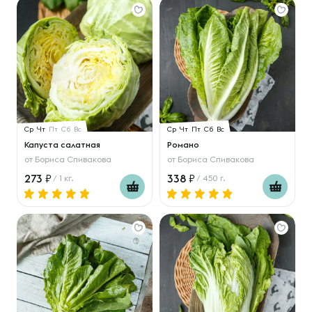
Ср
Чт
Пт
Сб
Вс
Ср
Чт
Пт
Сб
Вс
Капуста салатная
Романо
от
Бориса Спивакова
от
Бориса Спивакова
273
338
/ 1 кг.
/ 450 г.