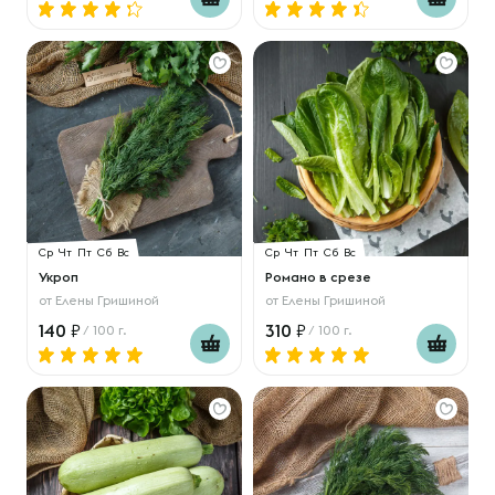
Ср
Чт
Пт
Сб
Вс
Ср
Чт
Пт
Сб
Вс
Укроп
Романо в срезе
от
Елены Гришиной
от
Елены Гришиной
140
310
/ 100 г.
/ 100 г.